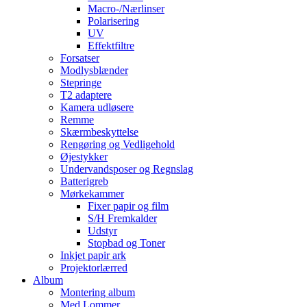
Macro-/Nærlinser
Polarisering
UV
Effektfiltre
Forsatser
Modlysblænder
Stepringe
T2 adaptere
Kamera udløsere
Remme
Skærmbeskyttelse
Rengøring og Vedligehold
Øjestykker
Undervandsposer og Regnslag
Batterigreb
Mørkekammer
Fixer papir og film
S/H Fremkalder
Udstyr
Stopbad og Toner
Inkjet papir ark
Projektorlærred
Album
Montering album
Med Lommer