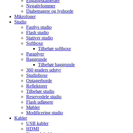
Engangskameraer
Negativlommer
Diabetragere og lysborde
Mikrofoner
Studio
Fastlys studio
Flash studio
Stativer studio
Softboxe
Tilbehør softboxe
Paraplyer
Baggrunde
Tilbehør baggrunde
360 graders udstyr
Studioboxe
Optagerborde
Reflektorer
Tilbehør studio
Reservedele studio
Flash udløsere
Møbler
Modificering studio
Kabler
USB kabler
HDMI