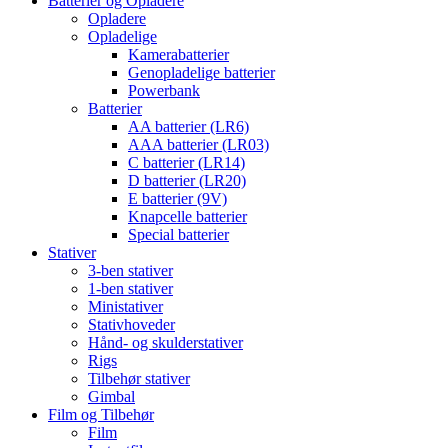
Batterier og Opladere
Opladere
Opladelige
Kamerabatterier
Genopladelige batterier
Powerbank
Batterier
AA batterier (LR6)
AAA batterier (LR03)
C batterier (LR14)
D batterier (LR20)
E batterier (9V)
Knapcelle batterier
Special batterier
Stativer
3-ben stativer
1-ben stativer
Ministativer
Stativhoveder
Hånd- og skulderstativer
Rigs
Tilbehør stativer
Gimbal
Film og Tilbehør
Film