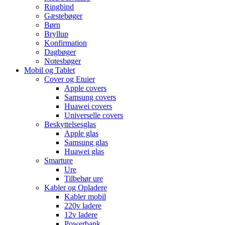
Ringbind
Gæstebøger
Børn
Bryllup
Konfirmation
Dagbøger
Notesbøger
Mobil og Tablet
Cover og Etuier
Apple covers
Samsung covers
Huawei covers
Universelle covers
Beskyttelsesglas
Apple glas
Samsung glas
Huawei glas
Smarture
Ure
Tilbehør ure
Kabler og Opladere
Kabler mobil
220v ladere
12v ladere
Powerbank