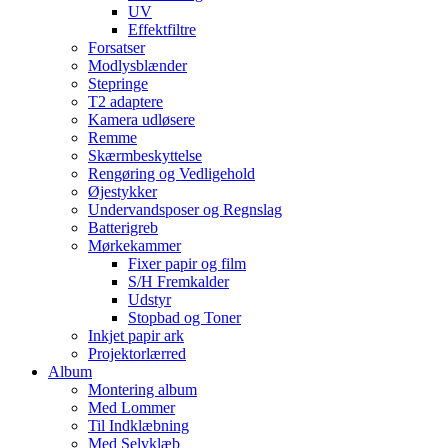
UV
Effektfiltre
Forsatser
Modlysblænder
Stepringe
T2 adaptere
Kamera udløsere
Remme
Skærmbeskyttelse
Rengøring og Vedligehold
Øjestykker
Undervandsposer og Regnslag
Batterigreb
Mørkekammer
Fixer papir og film
S/H Fremkalder
Udstyr
Stopbad og Toner
Inkjet papir ark
Projektorlærred
Album
Montering album
Med Lommer
Til Indklæbning
Med Selvklæb