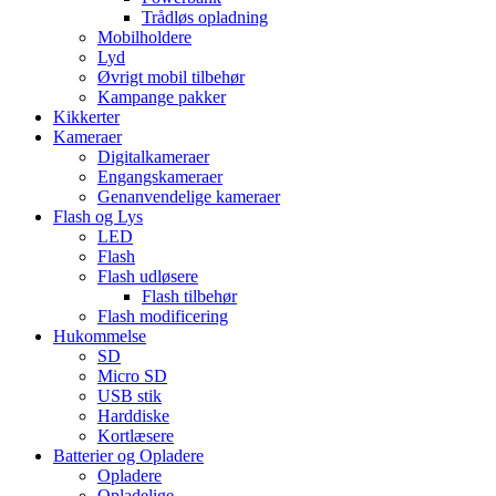
Trådløs opladning
Mobilholdere
Lyd
Øvrigt mobil tilbehør
Kampange pakker
Kikkerter
Kameraer
Digitalkameraer
Engangskameraer
Genanvendelige kameraer
Flash og Lys
LED
Flash
Flash udløsere
Flash tilbehør
Flash modificering
Hukommelse
SD
Micro SD
USB stik
Harddiske
Kortlæsere
Batterier og Opladere
Opladere
Opladelige