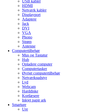
USB kabler
HDMI
Netværk kabler
Displayport
Adaptere
Jack
DVI
VGA
Phono
Strøm
Antenne
Computertilbehør
Mus og Tastatur
Hub
Opladere computer
Computertasker
Øvrigt computertilbehør
Netværksudstyr
Lyd
Webcam
Harddiske
Kortlæsere
Inkjet papir ark
Smarture
Ure