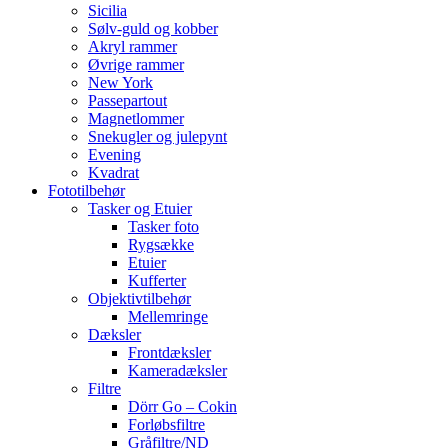
Sicilia
Sølv-guld og kobber
Akryl rammer
Øvrige rammer
New York
Passepartout
Magnetlommer
Snekugler og julepynt
Evening
Kvadrat
Fototilbehør
Tasker og Etuier
Tasker foto
Rygsække
Etuier
Kufferter
Objektivtilbehør
Mellemringe
Dæksler
Frontdæksler
Kameradæksler
Filtre
Dörr Go – Cokin
Forløbsfiltre
Gråfiltre/ND