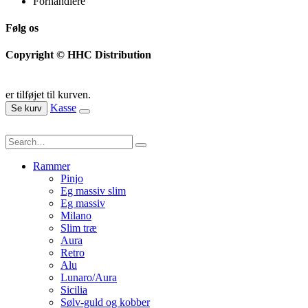
Forhandlere
Følg os
Copyright © HHC Distribution
er tilføjet til kurven.
Kasse
Se kurv
Rammer
Pinjo
Eg massiv slim
Eg massiv
Milano
Slim træ
Aura
Retro
Alu
Lunaro/Aura
Sicilia
Sølv-guld og kobber