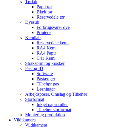
Tørlab
Papir tør
Blæk tør
Reservedele tør
Dyesub
Forbrugsvarer dye
Printere
Kemilab
Reservedele kemi
RA4 Kemi
RA4 Papir
C41 Kemi
Straksprint og kiosker
Pas og ID
Software
Pastænger
Tilbehør pas
Løsninger
Arbejdsposer, Omslag og Tilbehør
Storformat
Inkjet papir ruller
Tilbehør storformat
Montering produktion
Vildtkamera
Vildtkamera