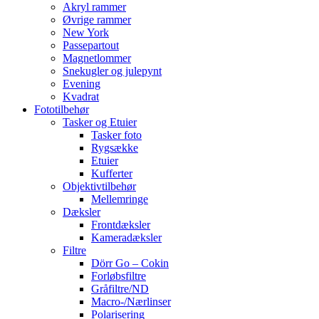
Akryl rammer
Øvrige rammer
New York
Passepartout
Magnetlommer
Snekugler og julepynt
Evening
Kvadrat
Fototilbehør
Tasker og Etuier
Tasker foto
Rygsække
Etuier
Kufferter
Objektivtilbehør
Mellemringe
Dæksler
Frontdæksler
Kameradæksler
Filtre
Dörr Go – Cokin
Forløbsfiltre
Gråfiltre/ND
Macro-/Nærlinser
Polarisering