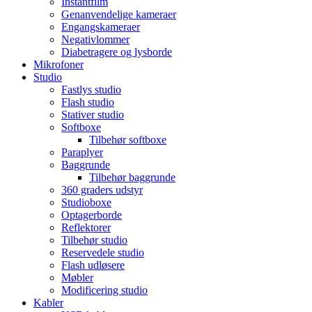
Instantfilm
Genanvendelige kameraer
Engangskameraer
Negativlommer
Diabetragere og lysborde
Mikrofoner
Studio
Fastlys studio
Flash studio
Stativer studio
Softboxe
Tilbehør softboxe
Paraplyer
Baggrunde
Tilbehør baggrunde
360 graders udstyr
Studioboxe
Optagerborde
Reflektorer
Tilbehør studio
Reservedele studio
Flash udløsere
Møbler
Modificering studio
Kabler