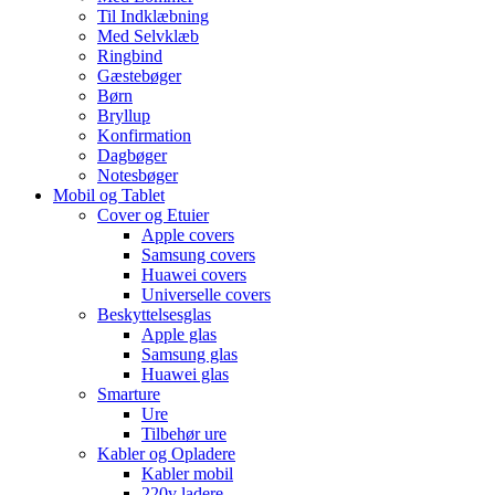
Til Indklæbning
Med Selvklæb
Ringbind
Gæstebøger
Børn
Bryllup
Konfirmation
Dagbøger
Notesbøger
Mobil og Tablet
Cover og Etuier
Apple covers
Samsung covers
Huawei covers
Universelle covers
Beskyttelsesglas
Apple glas
Samsung glas
Huawei glas
Smarture
Ure
Tilbehør ure
Kabler og Opladere
Kabler mobil
220v ladere