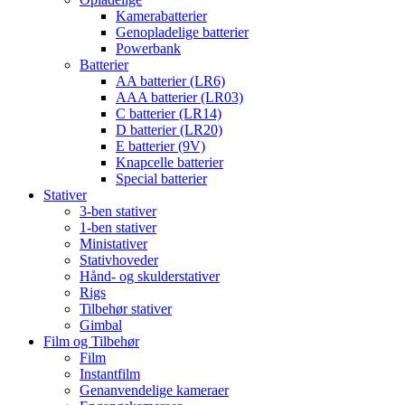
Kamerabatterier
Genopladelige batterier
Powerbank
Batterier
AA batterier (LR6)
AAA batterier (LR03)
C batterier (LR14)
D batterier (LR20)
E batterier (9V)
Knapcelle batterier
Special batterier
Stativer
3-ben stativer
1-ben stativer
Ministativer
Stativhoveder
Hånd- og skulderstativer
Rigs
Tilbehør stativer
Gimbal
Film og Tilbehør
Film
Instantfilm
Genanvendelige kameraer