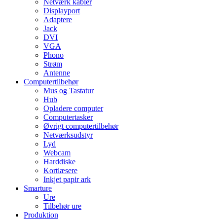
Netværk kabler
Displayport
Adaptere
Jack
DVI
VGA
Phono
Strøm
Antenne
Computertilbehør
Mus og Tastatur
Hub
Opladere computer
Computertasker
Øvrigt computertilbehør
Netværksudstyr
Lyd
Webcam
Harddiske
Kortlæsere
Inkjet papir ark
Smarture
Ure
Tilbehør ure
Produktion