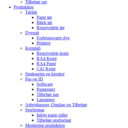
Tilbehør ure
Produktion
Tørlab
Papir tør
Blæk tør
Reservedele tør
Dyesub
Forbrugsvarer dye
Printere
Kemilab
Reservedele kemi
RA4 Kemi
RA4 Papir
C41 Kemi
Straksprint og kiosker
Pas og ID
Software
Pastænger
Tilbehør pas
Løsninger
Arbejdsposer, Omslag og Tilbehør
Storformat
Inkjet papir ruller
Tilbehør storformat
Montering produktion