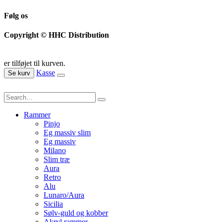
Følg os
Copyright © HHC Distribution
er tilføjet til kurven.
Kasse
Se kurv
Rammer
Pinjo
Eg massiv slim
Eg massiv
Milano
Slim træ
Aura
Retro
Alu
Lunaro/Aura
Sicilia
Sølv-guld og kobber
Akryl rammer