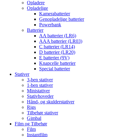
Opladere
Opladelige
Kamerabatterier
Genopladelige batterier
Powerbank
Batterier
AA batterier (LR6)
AAA batterier (LR03)
C batterier (LR14)
D batterier (LR20)
E batterier (9V)
Knapcelle batterier
Special batterier
Stativer
3-ben stativer
1-ben stativer
Ministativer
Stativhoveder
Hånd- og skulderstativer
Rigs
Tilbehør stativer
Gimbal
Film og Tilbehør
Film
Instantfilm