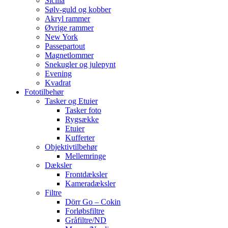
Sicilia
Sølv-guld og kobber
Akryl rammer
Øvrige rammer
New York
Passepartout
Magnetlommer
Snekugler og julepynt
Evening
Kvadrat
Fototilbehør
Tasker og Etuier
Tasker foto
Rygsække
Etuier
Kufferter
Objektivtilbehør
Mellemringe
Dæksler
Frontdæksler
Kameradæksler
Filtre
Dörr Go – Cokin
Forløbsfiltre
Gråfiltre/ND