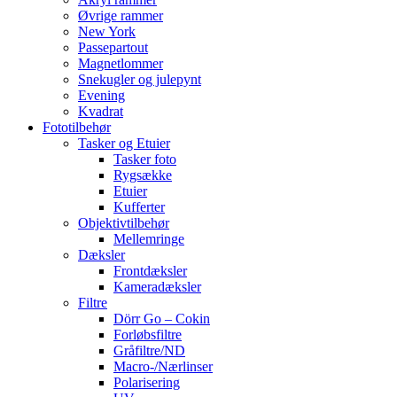
Øvrige rammer
New York
Passepartout
Magnetlommer
Snekugler og julepynt
Evening
Kvadrat
Fototilbehør
Tasker og Etuier
Tasker foto
Rygsække
Etuier
Kufferter
Objektivtilbehør
Mellemringe
Dæksler
Frontdæksler
Kameradæksler
Filtre
Dörr Go – Cokin
Forløbsfiltre
Gråfiltre/ND
Macro-/Nærlinser
Polarisering