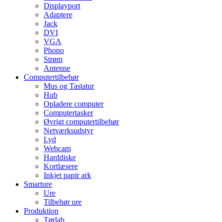
Displayport
Adaptere
Jack
DVI
VGA
Phono
Strøm
Antenne
Computertilbehør
Mus og Tastatur
Hub
Opladere computer
Computertasker
Øvrigt computertilbehør
Netværksudstyr
Lyd
Webcam
Harddiske
Kortlæsere
Inkjet papir ark
Smarture
Ure
Tilbehør ure
Produktion
Tørlab