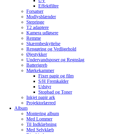
UV
Effektfiltre
Forsatser
Modlysblænder
Stepringe
T2 adaptere
Kamera udløsere
Remme
Skærmbeskyttelse
Rengøring og Vedligehold
Øjestykker
Undervandsposer og Regnslag
Batterigreb
Mørkekammer
Fixer papir og film
S/H Fremkalder
Udstyr
Stopbad og Toner
Inkjet papir ark
Projektorlærred
Album
Montering album
Med Lommer
Til Indklæbning
Med Selvklæb