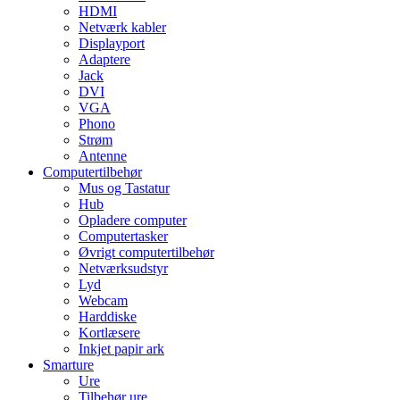
HDMI
Netværk kabler
Displayport
Adaptere
Jack
DVI
VGA
Phono
Strøm
Antenne
Computertilbehør
Mus og Tastatur
Hub
Opladere computer
Computertasker
Øvrigt computertilbehør
Netværksudstyr
Lyd
Webcam
Harddiske
Kortlæsere
Inkjet papir ark
Smarture
Ure
Tilbehør ure