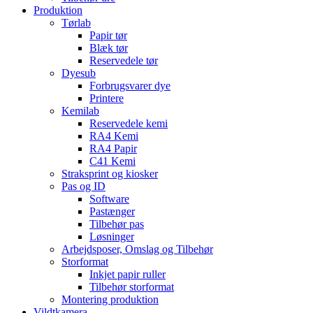
Produktion
Tørlab
Papir tør
Blæk tør
Reservedele tør
Dyesub
Forbrugsvarer dye
Printere
Kemilab
Reservedele kemi
RA4 Kemi
RA4 Papir
C41 Kemi
Straksprint og kiosker
Pas og ID
Software
Pastænger
Tilbehør pas
Løsninger
Arbejdsposer, Omslag og Tilbehør
Storformat
Inkjet papir ruller
Tilbehør storformat
Montering produktion
Vildtkamera