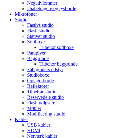
Negativlommer
Diabetragere og lysborde
Mikrofoner
Studio
Fastlys studio
Flash studio
Stativer studio
Softboxe
Tilbehør softboxe
Paraplyer
Baggrunde
Tilbehør baggrunde
360 graders udstyr
Studioboxe
Optagerborde
Reflektorer
Tilbehør studio
Reservedele studio
Flash udløsere
Møbler
Modificering studio
Kabler
USB kabler
HDMI
Netværk kabler