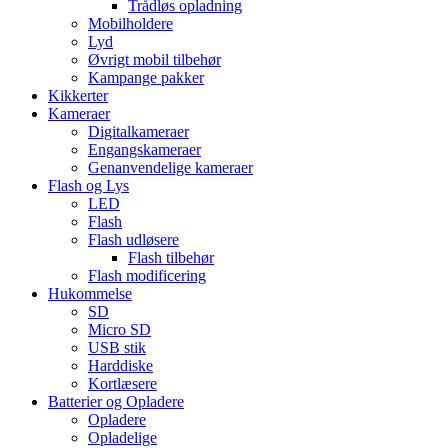
Trådløs opladning
Mobilholdere
Lyd
Øvrigt mobil tilbehør
Kampange pakker
Kikkerter
Kameraer
Digitalkameraer
Engangskameraer
Genanvendelige kameraer
Flash og Lys
LED
Flash
Flash udløsere
Flash tilbehør
Flash modificering
Hukommelse
SD
Micro SD
USB stik
Harddiske
Kortlæsere
Batterier og Opladere
Opladere
Opladelige