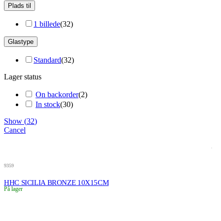
Plads til
1 billede
(
32
)
Glastype
Standard
(
32
)
Lager status
On backorder
(
2
)
In stock
(
30
)
Show
(
32
)
Cancel
9359
HHC SICILIA BRONZE 10X15CM
På lager