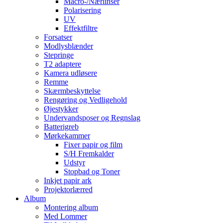
Macro-/Nærlinser
Polarisering
UV
Effektfiltre
Forsatser
Modlysblænder
Stepringe
T2 adaptere
Kamera udløsere
Remme
Skærmbeskyttelse
Rengøring og Vedligehold
Øjestykker
Undervandsposer og Regnslag
Batterigreb
Mørkekammer
Fixer papir og film
S/H Fremkalder
Udstyr
Stopbad og Toner
Inkjet papir ark
Projektorlærred
Album
Montering album
Med Lommer