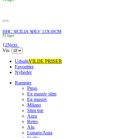
9328
HHC SICILIA SØLV 13X18CM
På lager
1
2
Next
Vis:
Udsalg
VILDE PRISER
Favoritter
Nyheder
Rammer
Pinjo
Eg massiv slim
Eg massiv
Milano
Slim træ
Aura
Retro
Alu
Lunaro/Aura