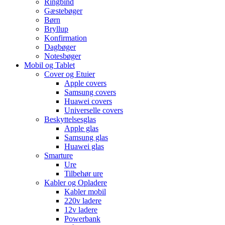
Ringbind
Gæstebøger
Børn
Bryllup
Konfirmation
Dagbøger
Notesbøger
Mobil og Tablet
Cover og Etuier
Apple covers
Samsung covers
Huawei covers
Universelle covers
Beskyttelsesglas
Apple glas
Samsung glas
Huawei glas
Smarture
Ure
Tilbehør ure
Kabler og Opladere
Kabler mobil
220v ladere
12v ladere
Powerbank