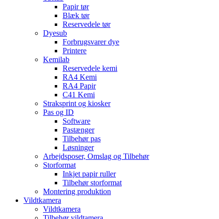
Papir tør
Blæk tør
Reservedele tør
Dyesub
Forbrugsvarer dye
Printere
Kemilab
Reservedele kemi
RA4 Kemi
RA4 Papir
C41 Kemi
Straksprint og kiosker
Pas og ID
Software
Pastænger
Tilbehør pas
Løsninger
Arbejdsposer, Omslag og Tilbehør
Storformat
Inkjet papir ruller
Tilbehør storformat
Montering produktion
Vildtkamera
Vildtkamera
Tilbehør vildtamera