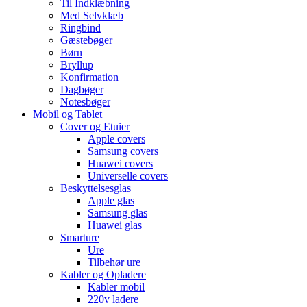
Til Indklæbning
Med Selvklæb
Ringbind
Gæstebøger
Børn
Bryllup
Konfirmation
Dagbøger
Notesbøger
Mobil og Tablet
Cover og Etuier
Apple covers
Samsung covers
Huawei covers
Universelle covers
Beskyttelsesglas
Apple glas
Samsung glas
Huawei glas
Smarture
Ure
Tilbehør ure
Kabler og Opladere
Kabler mobil
220v ladere