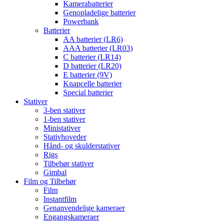
Kamerabatterier
Genopladelige batterier
Powerbank
Batterier
AA batterier (LR6)
AAA batterier (LR03)
C batterier (LR14)
D batterier (LR20)
E batterier (9V)
Knapcelle batterier
Special batterier
Stativer
3-ben stativer
1-ben stativer
Ministativer
Stativhoveder
Hånd- og skulderstativer
Rigs
Tilbehør stativer
Gimbal
Film og Tilbehør
Film
Instantfilm
Genanvendelige kameraer
Engangskameraer