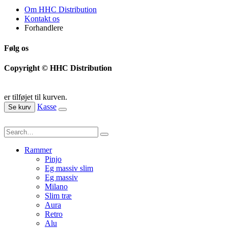
Om HHC Distribution
Kontakt os
Forhandlere
Følg os
Copyright © HHC Distribution
er tilføjet til kurven.
Kasse
Se kurv
Rammer
Pinjo
Eg massiv slim
Eg massiv
Milano
Slim træ
Aura
Retro
Alu