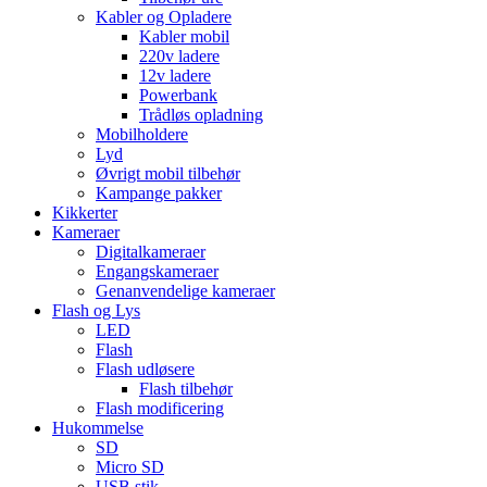
Kabler og Opladere
Kabler mobil
220v ladere
12v ladere
Powerbank
Trådløs opladning
Mobilholdere
Lyd
Øvrigt mobil tilbehør
Kampange pakker
Kikkerter
Kameraer
Digitalkameraer
Engangskameraer
Genanvendelige kameraer
Flash og Lys
LED
Flash
Flash udløsere
Flash tilbehør
Flash modificering
Hukommelse
SD
Micro SD
USB stik