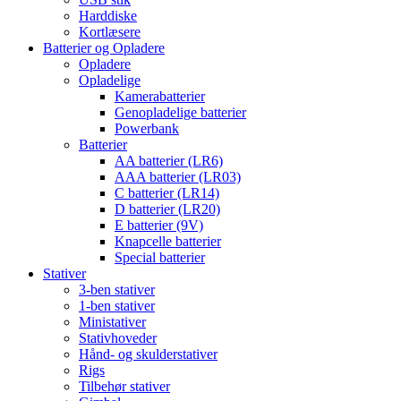
Harddiske
Kortlæsere
Batterier og Opladere
Opladere
Opladelige
Kamerabatterier
Genopladelige batterier
Powerbank
Batterier
AA batterier (LR6)
AAA batterier (LR03)
C batterier (LR14)
D batterier (LR20)
E batterier (9V)
Knapcelle batterier
Special batterier
Stativer
3-ben stativer
1-ben stativer
Ministativer
Stativhoveder
Hånd- og skulderstativer
Rigs
Tilbehør stativer