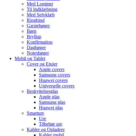
Med Lommer
Til Indklæbning
Med Selvklæb
Ringbind
Gæstebøger
Børn
Bryllup
Konfirmation
Dagbøger
Notesbøger
Mobil og Tablet
Cover og Etuier
Apple covers
Samsung covers
Huawei covers
Universelle covers
Beskyttelsesglas
Apple glas
Samsung glas
Huawei glas
Smarture
Ure
Tilbehør ure
Kabler og Opladere
Kabler mobil