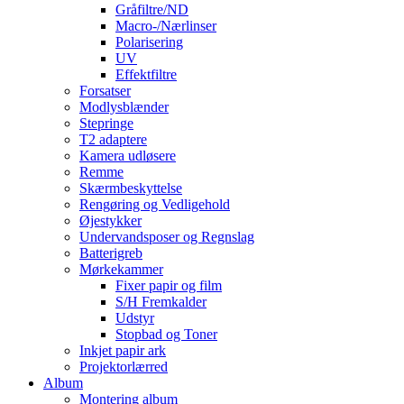
Gråfiltre/ND
Macro-/Nærlinser
Polarisering
UV
Effektfiltre
Forsatser
Modlysblænder
Stepringe
T2 adaptere
Kamera udløsere
Remme
Skærmbeskyttelse
Rengøring og Vedligehold
Øjestykker
Undervandsposer og Regnslag
Batterigreb
Mørkekammer
Fixer papir og film
S/H Fremkalder
Udstyr
Stopbad og Toner
Inkjet papir ark
Projektorlærred
Album
Montering album