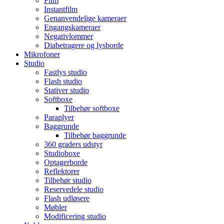
Film
Instantfilm
Genanvendelige kameraer
Engangskameraer
Negativlommer
Diabetragere og lysborde
Mikrofoner
Studio
Fastlys studio
Flash studio
Stativer studio
Softboxe
Tilbehør softboxe
Paraplyer
Baggrunde
Tilbehør baggrunde
360 graders udstyr
Studioboxe
Optagerborde
Reflektorer
Tilbehør studio
Reservedele studio
Flash udløsere
Møbler
Modificering studio