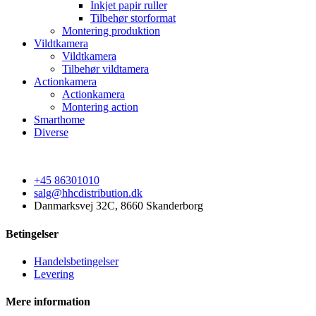
Inkjet papir ruller
Tilbehør storformat
Montering produktion
Vildtkamera
Vildtkamera
Tilbehør vildtamera
Actionkamera
Actionkamera
Montering action
Smarthome
Diverse
+45 86301010
salg@hhcdistribution.dk
Danmarksvej 32C, 8660 Skanderborg
Betingelser
Handelsbetingelser
Levering
Mere information