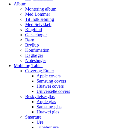
Album
Montering album
Med Lommer
Til Indklæbning
Med Selvklæb
Ringbind
Gæstebøger
Børn
Bryllup
Konfirmation
Dagbøger
Notesbøger
Mobil og Tablet
Cover og Etuier
Apple covers
Samsung covers
Huawei covers
Universelle covers
Beskyttelsesglas
Apple glas
Samsung glas
Huawei glas
Smarture
Ure
Tilbehør ure