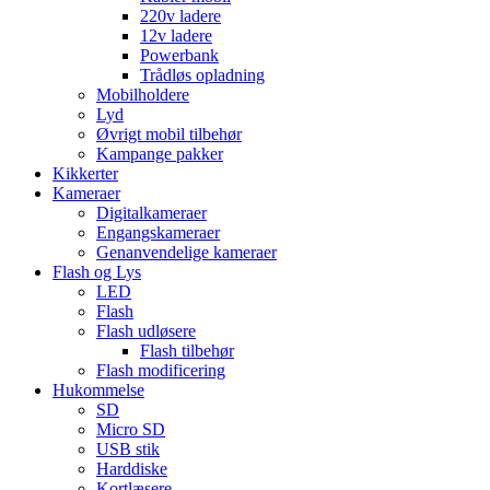
220v ladere
12v ladere
Powerbank
Trådløs opladning
Mobilholdere
Lyd
Øvrigt mobil tilbehør
Kampange pakker
Kikkerter
Kameraer
Digitalkameraer
Engangskameraer
Genanvendelige kameraer
Flash og Lys
LED
Flash
Flash udløsere
Flash tilbehør
Flash modificering
Hukommelse
SD
Micro SD
USB stik
Harddiske
Kortlæsere