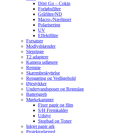
Dörr Go – Cokin
Forløbsfiltre
Gråfiltre/ND
Macro-/Nærlinser
Polarisering
UV
Effektfiltre
Forsatser
Modlysblænder
Stepringe
T2 adaptere
Kamera udløsere
Remme
Skærmbeskyttelse
Rengøring og Vedligehold
Øjestykker
Undervandsposer og Regnslag
Batterigreb
Mørkekammer
Fixer papir og film
S/H Fremkalder
Udstyr
Stopbad og Toner
Inkjet papir ark
Projektorlærred