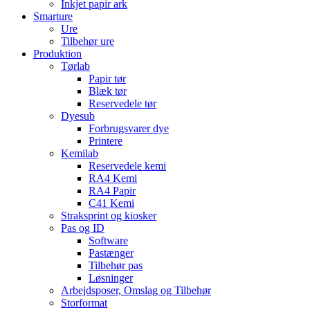
Inkjet papir ark
Smarture
Ure
Tilbehør ure
Produktion
Tørlab
Papir tør
Blæk tør
Reservedele tør
Dyesub
Forbrugsvarer dye
Printere
Kemilab
Reservedele kemi
RA4 Kemi
RA4 Papir
C41 Kemi
Straksprint og kiosker
Pas og ID
Software
Pastænger
Tilbehør pas
Løsninger
Arbejdsposer, Omslag og Tilbehør
Storformat