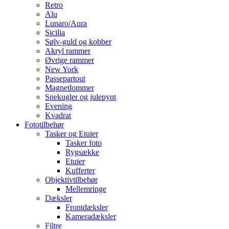
Retro
Alu
Lunaro/Aura
Sicilia
Sølv-guld og kobber
Akryl rammer
Øvrige rammer
New York
Passepartout
Magnetlommer
Snekugler og julepynt
Evening
Kvadrat
Fototilbehør
Tasker og Etuier
Tasker foto
Rygsække
Etuier
Kufferter
Objektivtilbehør
Mellemringe
Dæksler
Frontdæksler
Kameradæksler
Filtre