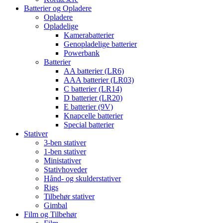
Batterier og Opladere
Opladere
Opladelige
Kamerabatterier
Genopladelige batterier
Powerbank
Batterier
AA batterier (LR6)
AAA batterier (LR03)
C batterier (LR14)
D batterier (LR20)
E batterier (9V)
Knapcelle batterier
Special batterier
Stativer
3-ben stativer
1-ben stativer
Ministativer
Stativhoveder
Hånd- og skulderstativer
Rigs
Tilbehør stativer
Gimbal
Film og Tilbehør