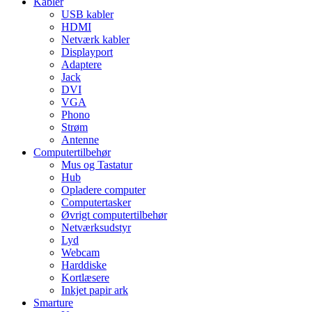
Kabler
USB kabler
HDMI
Netværk kabler
Displayport
Adaptere
Jack
DVI
VGA
Phono
Strøm
Antenne
Computertilbehør
Mus og Tastatur
Hub
Opladere computer
Computertasker
Øvrigt computertilbehør
Netværksudstyr
Lyd
Webcam
Harddiske
Kortlæsere
Inkjet papir ark
Smarture