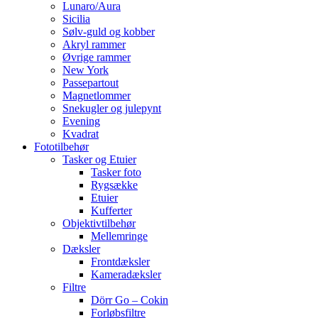
Lunaro/Aura
Sicilia
Sølv-guld og kobber
Akryl rammer
Øvrige rammer
New York
Passepartout
Magnetlommer
Snekugler og julepynt
Evening
Kvadrat
Fototilbehør
Tasker og Etuier
Tasker foto
Rygsække
Etuier
Kufferter
Objektivtilbehør
Mellemringe
Dæksler
Frontdæksler
Kameradæksler
Filtre
Dörr Go – Cokin
Forløbsfiltre