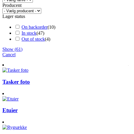
Producent
Lager status
On backorder
(
10
)
In stock
(
47
)
Out of stock
(
4
)
Show
(
61
)
Cancel
Tasker foto
Etuier