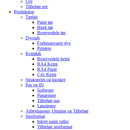
Ure
Tilbehør ure
Produktion
Tørlab
Papir tør
Blæk tør
Reservedele tør
Dyesub
Forbrugsvarer dye
Printere
Kemilab
Reservedele kemi
RA4 Kemi
RA4 Papir
C41 Kemi
Straksprint og kiosker
Pas og ID
Software
Pastænger
Tilbehør pas
Løsninger
Arbejdsposer, Omslag og Tilbehør
Storformat
Inkjet papir ruller
Tilbehør storformat