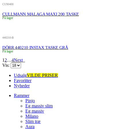
CU90400
CULLMANN MALAGA MAXI 200 TASKE
På lager
440210-B
DÖRR 440210 INSTAX TASKE GRÅ
På lager
1
2
…
4
Next
Vis:
Udsalg
VILDE PRISER
Favoritter
Nyheder
Rammer
Pinjo
Eg massiv slim
Eg massiv
Milano
Slim træ
Aura