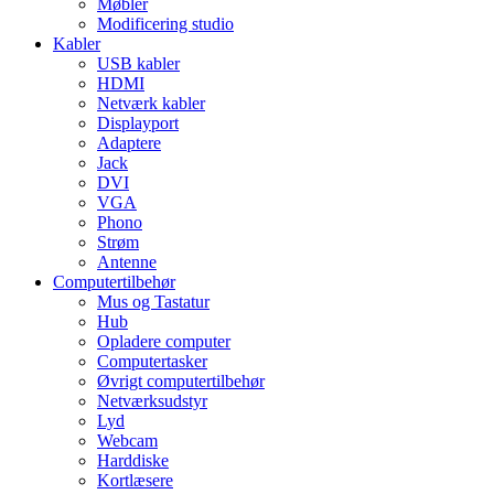
Møbler
Modificering studio
Kabler
USB kabler
HDMI
Netværk kabler
Displayport
Adaptere
Jack
DVI
VGA
Phono
Strøm
Antenne
Computertilbehør
Mus og Tastatur
Hub
Opladere computer
Computertasker
Øvrigt computertilbehør
Netværksudstyr
Lyd
Webcam
Harddiske
Kortlæsere