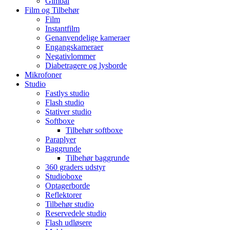
Gimbal
Film og Tilbehør
Film
Instantfilm
Genanvendelige kameraer
Engangskameraer
Negativlommer
Diabetragere og lysborde
Mikrofoner
Studio
Fastlys studio
Flash studio
Stativer studio
Softboxe
Tilbehør softboxe
Paraplyer
Baggrunde
Tilbehør baggrunde
360 graders udstyr
Studioboxe
Optagerborde
Reflektorer
Tilbehør studio
Reservedele studio
Flash udløsere