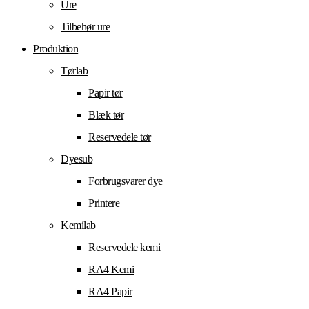
Ure
Tilbehør ure
Produktion
Tørlab
Papir tør
Blæk tør
Reservedele tør
Dyesub
Forbrugsvarer dye
Printere
Kemilab
Reservedele kemi
RA4 Kemi
RA4 Papir