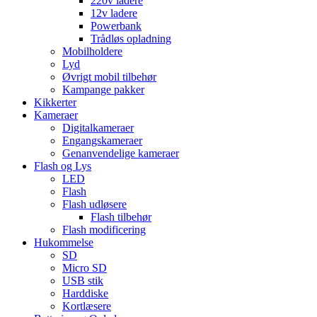
220v ladere
12v ladere
Powerbank
Trådløs opladning
Mobilholdere
Lyd
Øvrigt mobil tilbehør
Kampange pakker
Kikkerter
Kameraer
Digitalkameraer
Engangskameraer
Genanvendelige kameraer
Flash og Lys
LED
Flash
Flash udløsere
Flash tilbehør
Flash modificering
Hukommelse
SD
Micro SD
USB stik
Harddiske
Kortlæsere