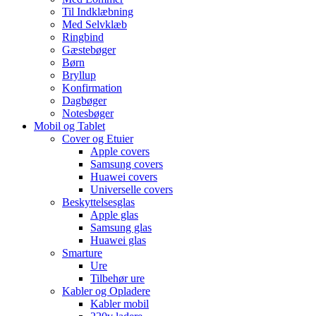
Til Indklæbning
Med Selvklæb
Ringbind
Gæstebøger
Børn
Bryllup
Konfirmation
Dagbøger
Notesbøger
Mobil og Tablet
Cover og Etuier
Apple covers
Samsung covers
Huawei covers
Universelle covers
Beskyttelsesglas
Apple glas
Samsung glas
Huawei glas
Smarture
Ure
Tilbehør ure
Kabler og Opladere
Kabler mobil