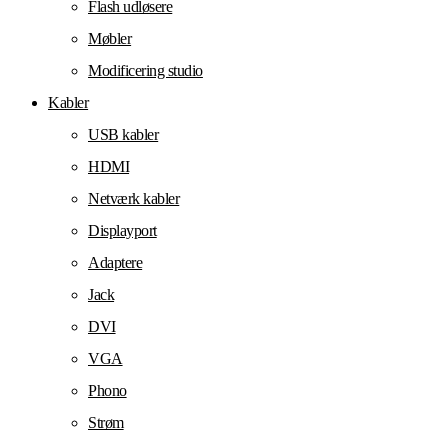
Flash udløsere
Møbler
Modificering studio
Kabler
USB kabler
HDMI
Netværk kabler
Displayport
Adaptere
Jack
DVI
VGA
Phono
Strøm