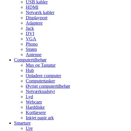
USB kabler
HDMI
Netværk kabler
Displayport
Adaptere
Jack
DVI
VGA
Phono
Strøm
Antenne
Computertilbehør
Mus og Tastatur
Hub
Opladere computer
Computertasker
Øvrigt computertilbehør
Netværksudstyr
Lyd
Webcam
Harddiske
Kortlæsere
Inkjet papir ark
Smarture
Ure