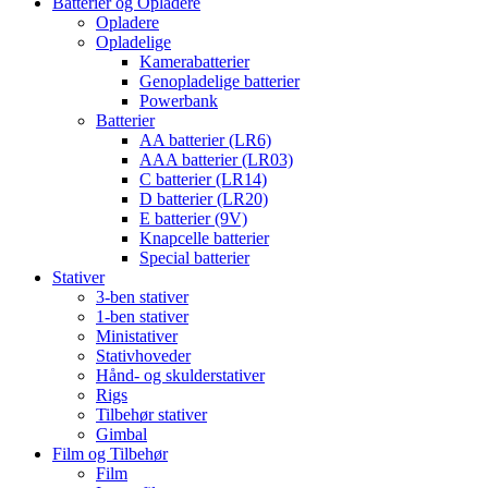
Batterier og Opladere
Opladere
Opladelige
Kamerabatterier
Genopladelige batterier
Powerbank
Batterier
AA batterier (LR6)
AAA batterier (LR03)
C batterier (LR14)
D batterier (LR20)
E batterier (9V)
Knapcelle batterier
Special batterier
Stativer
3-ben stativer
1-ben stativer
Ministativer
Stativhoveder
Hånd- og skulderstativer
Rigs
Tilbehør stativer
Gimbal
Film og Tilbehør
Film