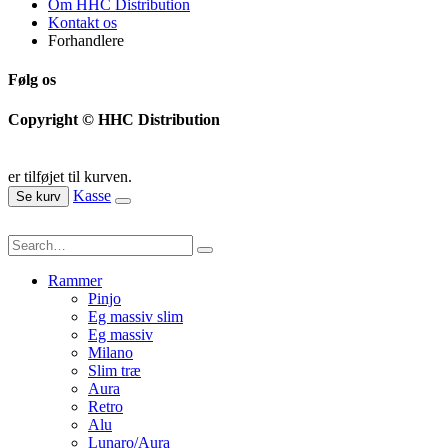
Om HHC Distribution
Kontakt os
Forhandlere
Følg os
Copyright © HHC Distribution
er tilføjet til kurven.
Kasse
Se kurv
Rammer
Pinjo
Eg massiv slim
Eg massiv
Milano
Slim træ
Aura
Retro
Alu
Lunaro/Aura