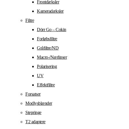
Frontdæksler
Kameradæksler
Filtre
Dörr Go – Cokin
Forløbsfiltre
Gråfiltre/ND
Macro-/Nærlinser
Polarisering
UV
Effektfiltre
Forsatser
Modlysblænder
Stepringe
T2 adaptere