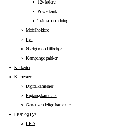
12v ladere
Powerbank
Trådløs opladning
Mobilholdere
Lyd
Øvrigt mobil tilbehør
Kampange pakker
Kikkerter
Kameraer
Digitalkameraer
Engangskameraer
Genanvendelige kameraer
Flash og Lys
LED