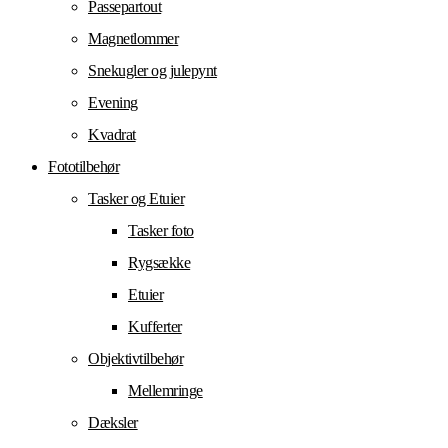
Passepartout
Magnetlommer
Snekugler og julepynt
Evening
Kvadrat
Fototilbehør
Tasker og Etuier
Tasker foto
Rygsække
Etuier
Kufferter
Objektivtilbehør
Mellemringe
Dæksler