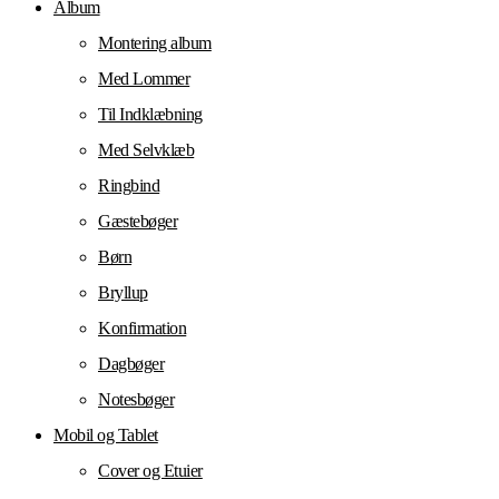
Album
Montering album
Med Lommer
Til Indklæbning
Med Selvklæb
Ringbind
Gæstebøger
Børn
Bryllup
Konfirmation
Dagbøger
Notesbøger
Mobil og Tablet
Cover og Etuier