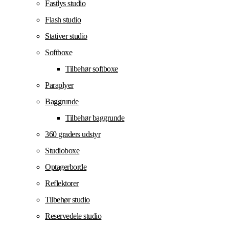
Fastlys studio
Flash studio
Stativer studio
Softboxe
Tilbehør softboxe
Paraplyer
Baggrunde
Tilbehør baggrunde
360 graders udstyr
Studioboxe
Optagerborde
Reflektorer
Tilbehør studio
Reservedele studio