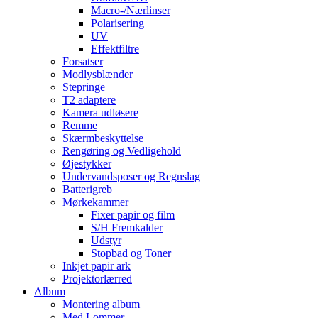
Macro-/Nærlinser
Polarisering
UV
Effektfiltre
Forsatser
Modlysblænder
Stepringe
T2 adaptere
Kamera udløsere
Remme
Skærmbeskyttelse
Rengøring og Vedligehold
Øjestykker
Undervandsposer og Regnslag
Batterigreb
Mørkekammer
Fixer papir og film
S/H Fremkalder
Udstyr
Stopbad og Toner
Inkjet papir ark
Projektorlærred
Album
Montering album
Med Lommer