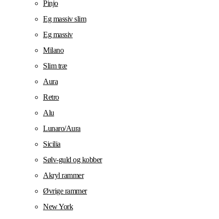
Pinjo
Eg massiv slim
Eg massiv
Milano
Slim træ
Aura
Retro
Alu
Lunaro/Aura
Sicilia
Sølv-guld og kobber
Akryl rammer
Øvrige rammer
New York