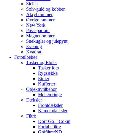
Sicilia
Sølv-guld og kobber
Akryl rammer
Øvrige rammer
New York
Passepartout
Magnetlommer
Snekugler og julepynt
Evening
Kvadrat
Fototilbehør
Tasker og Etuier
Tasker foto
Rygsække
Etuier
Kufferter
Objektivtilbehør
Mellemringe
Dæksler
Frontdæksler
Kameradæksler
Filtre
Dörr Go – Cokin
Forløbsfiltre
Gråfiltre/ND