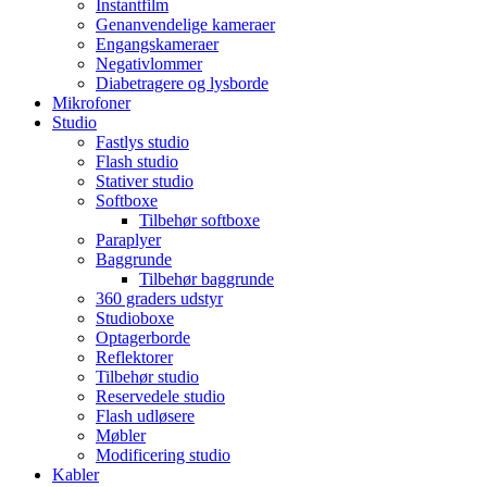
Instantfilm
Genanvendelige kameraer
Engangskameraer
Negativlommer
Diabetragere og lysborde
Mikrofoner
Studio
Fastlys studio
Flash studio
Stativer studio
Softboxe
Tilbehør softboxe
Paraplyer
Baggrunde
Tilbehør baggrunde
360 graders udstyr
Studioboxe
Optagerborde
Reflektorer
Tilbehør studio
Reservedele studio
Flash udløsere
Møbler
Modificering studio
Kabler