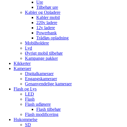
Ure
Tilbehør ure
Kabler og Opladere
Kabler mobil
220v ladere
12v ladere
Powerbank
Trådløs opladning
Mobilholdere
Lyd
Øvrigt mobil tilbehør
Kampange pakker
Kikkerter
Kameraer
Digitalkameraer
Engangskameraer
Genanvendelige kameraer
Flash og Lys
LED
Flash
Flash udløsere
Flash tilbehør
Flash modificering
Hukommelse
SD