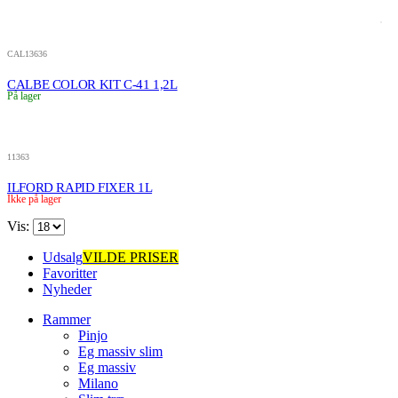
CAL13636
CALBE COLOR KIT C-41 1,2L
På lager
11363
ILFORD RAPID FIXER 1L
Ikke på lager
Vis:
Udsalg
VILDE PRISER
Favoritter
Nyheder
Rammer
Pinjo
Eg massiv slim
Eg massiv
Milano