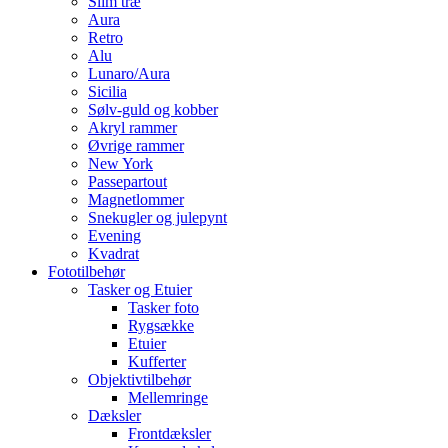
Slim træ
Aura
Retro
Alu
Lunaro/Aura
Sicilia
Sølv-guld og kobber
Akryl rammer
Øvrige rammer
New York
Passepartout
Magnetlommer
Snekugler og julepynt
Evening
Kvadrat
Fototilbehør
Tasker og Etuier
Tasker foto
Rygsække
Etuier
Kufferter
Objektivtilbehør
Mellemringe
Dæksler
Frontdæksler