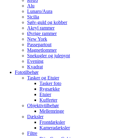
Retro
Alu
Lunaro/Aura
Sicilia
Sølv-guld og kobber
Akryl rammer
Øvrige rammer
New York
Passepartout
Magnetlommer
Snekugler og julepynt
Evening
Kvadrat
Fototilbehør
Tasker og Etuier
Tasker foto
Rygsække
Etuier
Kufferter
Objektivtilbehør
Mellemringe
Dæksler
Frontdæksler
Kameradæksler
Filtre