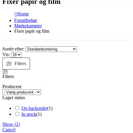
Fixer papir og film
Home
Fototilbehør
Mørkekammer
Fixer papir og film
Sortér efter:
Vis:
Filters
Filters
Producent
Lager status
On backorder
(
1
)
In stock
(
1
)
Show
(
2
)
Cancel