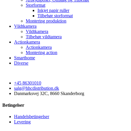
Storformat
Inkjet papir ruller
Tilbehør storformat
Montering produktion
Vildtkamera
Vildtkamera
Tilbehør vildtamera
Actionkamera
Actionkamera
Montering action
Smarthome
Diverse
+45 86301010
salg@hhcdistribution.dk
Danmarksvej 32C, 8660 Skanderborg
Betingelser
Handelsbetingelser
Levering