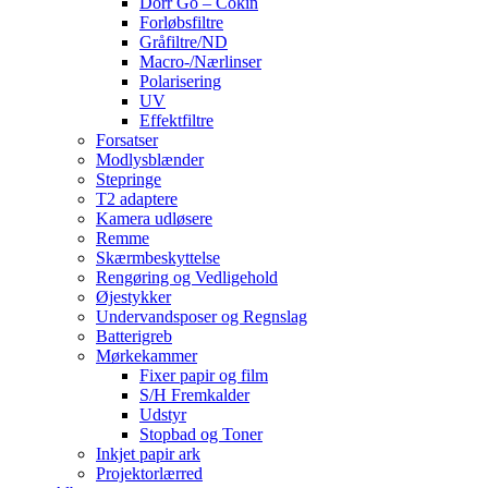
Dörr Go – Cokin
Forløbsfiltre
Gråfiltre/ND
Macro-/Nærlinser
Polarisering
UV
Effektfiltre
Forsatser
Modlysblænder
Stepringe
T2 adaptere
Kamera udløsere
Remme
Skærmbeskyttelse
Rengøring og Vedligehold
Øjestykker
Undervandsposer og Regnslag
Batterigreb
Mørkekammer
Fixer papir og film
S/H Fremkalder
Udstyr
Stopbad og Toner
Inkjet papir ark
Projektorlærred