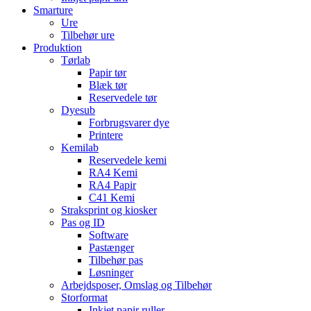
Smarture
Ure
Tilbehør ure
Produktion
Tørlab
Papir tør
Blæk tør
Reservedele tør
Dyesub
Forbrugsvarer dye
Printere
Kemilab
Reservedele kemi
RA4 Kemi
RA4 Papir
C41 Kemi
Straksprint og kiosker
Pas og ID
Software
Pastænger
Tilbehør pas
Løsninger
Arbejdsposer, Omslag og Tilbehør
Storformat
Inkjet papir ruller