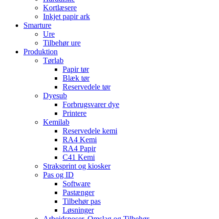
Kortlæsere
Inkjet papir ark
Smarture
Ure
Tilbehør ure
Produktion
Tørlab
Papir tør
Blæk tør
Reservedele tør
Dyesub
Forbrugsvarer dye
Printere
Kemilab
Reservedele kemi
RA4 Kemi
RA4 Papir
C41 Kemi
Straksprint og kiosker
Pas og ID
Software
Pastænger
Tilbehør pas
Løsninger
Arbejdsposer, Omslag og Tilbehør