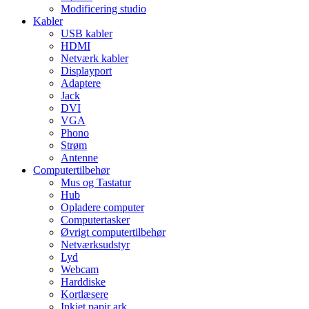
Modificering studio
Kabler
USB kabler
HDMI
Netværk kabler
Displayport
Adaptere
Jack
DVI
VGA
Phono
Strøm
Antenne
Computertilbehør
Mus og Tastatur
Hub
Opladere computer
Computertasker
Øvrigt computertilbehør
Netværksudstyr
Lyd
Webcam
Harddiske
Kortlæsere
Inkjet papir ark