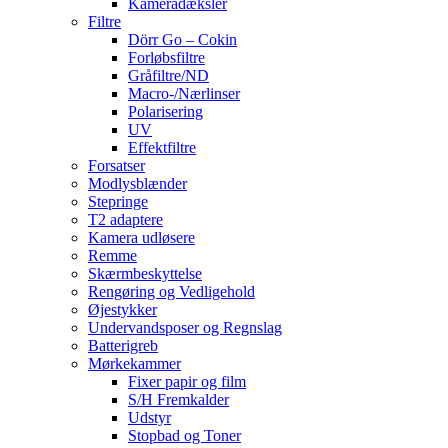
Kameradæksler
Filtre
Dörr Go – Cokin
Forløbsfiltre
Gråfiltre/ND
Macro-/Nærlinser
Polarisering
UV
Effektfiltre
Forsatser
Modlysblænder
Stepringe
T2 adaptere
Kamera udløsere
Remme
Skærmbeskyttelse
Rengøring og Vedligehold
Øjestykker
Undervandsposer og Regnslag
Batterigreb
Mørkekammer
Fixer papir og film
S/H Fremkalder
Udstyr
Stopbad og Toner