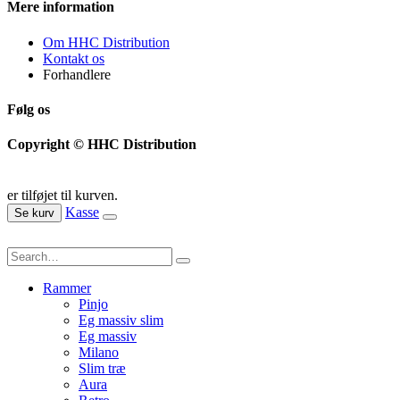
Mere information
Om HHC Distribution
Kontakt os
Forhandlere
Følg os
Copyright © HHC Distribution
er tilføjet til kurven.
Kasse
Se kurv
Rammer
Pinjo
Eg massiv slim
Eg massiv
Milano
Slim træ
Aura