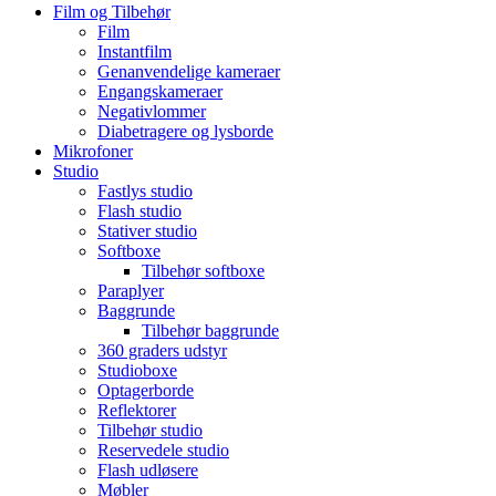
Film og Tilbehør
Film
Instantfilm
Genanvendelige kameraer
Engangskameraer
Negativlommer
Diabetragere og lysborde
Mikrofoner
Studio
Fastlys studio
Flash studio
Stativer studio
Softboxe
Tilbehør softboxe
Paraplyer
Baggrunde
Tilbehør baggrunde
360 graders udstyr
Studioboxe
Optagerborde
Reflektorer
Tilbehør studio
Reservedele studio
Flash udløsere
Møbler