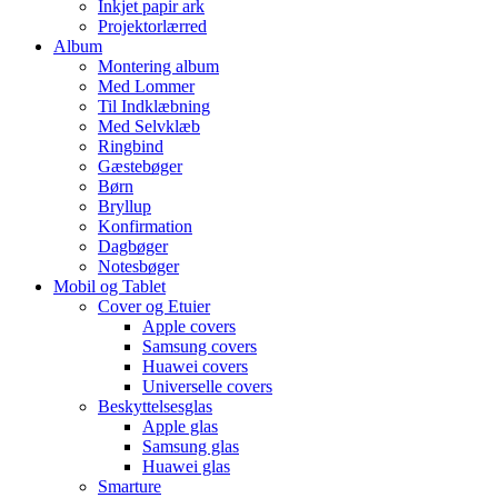
Inkjet papir ark
Projektorlærred
Album
Montering album
Med Lommer
Til Indklæbning
Med Selvklæb
Ringbind
Gæstebøger
Børn
Bryllup
Konfirmation
Dagbøger
Notesbøger
Mobil og Tablet
Cover og Etuier
Apple covers
Samsung covers
Huawei covers
Universelle covers
Beskyttelsesglas
Apple glas
Samsung glas
Huawei glas
Smarture