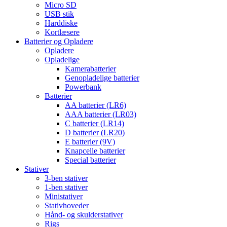
Micro SD
USB stik
Harddiske
Kortlæsere
Batterier og Opladere
Opladere
Opladelige
Kamerabatterier
Genopladelige batterier
Powerbank
Batterier
AA batterier (LR6)
AAA batterier (LR03)
C batterier (LR14)
D batterier (LR20)
E batterier (9V)
Knapcelle batterier
Special batterier
Stativer
3-ben stativer
1-ben stativer
Ministativer
Stativhoveder
Hånd- og skulderstativer
Rigs