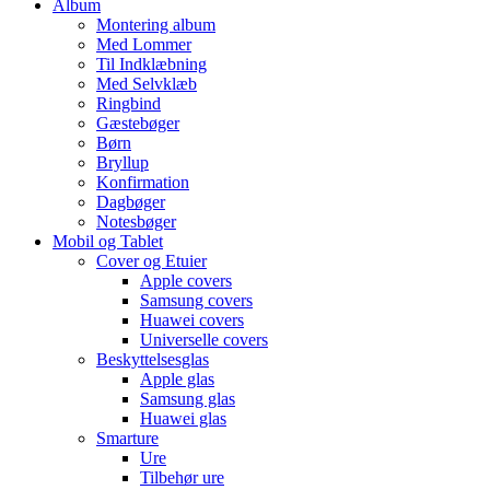
Album
Montering album
Med Lommer
Til Indklæbning
Med Selvklæb
Ringbind
Gæstebøger
Børn
Bryllup
Konfirmation
Dagbøger
Notesbøger
Mobil og Tablet
Cover og Etuier
Apple covers
Samsung covers
Huawei covers
Universelle covers
Beskyttelsesglas
Apple glas
Samsung glas
Huawei glas
Smarture
Ure
Tilbehør ure