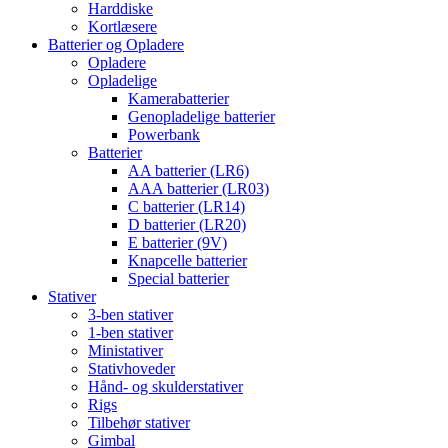
Harddiske
Kortlæsere
Batterier og Opladere
Opladere
Opladelige
Kamerabatterier
Genopladelige batterier
Powerbank
Batterier
AA batterier (LR6)
AAA batterier (LR03)
C batterier (LR14)
D batterier (LR20)
E batterier (9V)
Knapcelle batterier
Special batterier
Stativer
3-ben stativer
1-ben stativer
Ministativer
Stativhoveder
Hånd- og skulderstativer
Rigs
Tilbehør stativer
Gimbal