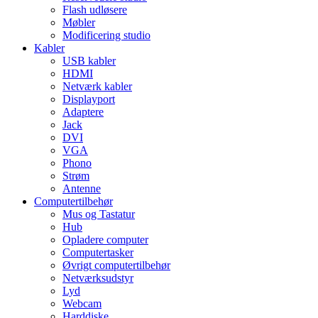
Flash udløsere
Møbler
Modificering studio
Kabler
USB kabler
HDMI
Netværk kabler
Displayport
Adaptere
Jack
DVI
VGA
Phono
Strøm
Antenne
Computertilbehør
Mus og Tastatur
Hub
Opladere computer
Computertasker
Øvrigt computertilbehør
Netværksudstyr
Lyd
Webcam
Harddiske