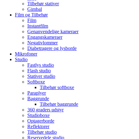
Tilbehør stativer
Gimbal
Film og Tilbehør
Film
Instantfilm
Genanvendelige kameraer
Engangskameraer
Negativlommer
Diabetragere og lysborde
Mikrofoner
Studio
Fastlys studio
Flash studio
Stativer studio
Softboxe
Tilbehør softboxe
Paraplyer
Baggrunde
Tilbehør baggrunde
360 graders udstyr
Studioboxe
Optagerborde
Reflektorer
Tilbehør studio
Reservedele studio