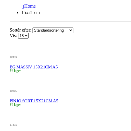
Home
15x21 cm
Sortér efter:
Vis:
10419
EG MASSIV 15X21CM A5
På lager
10805
PINJO SORT 15X21CM A5
På lager
11435