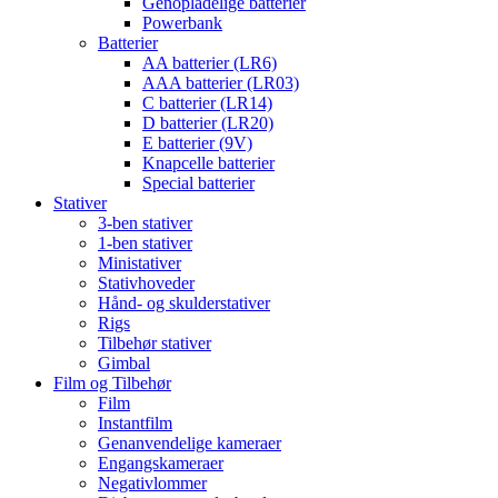
Genopladelige batterier
Powerbank
Batterier
AA batterier (LR6)
AAA batterier (LR03)
C batterier (LR14)
D batterier (LR20)
E batterier (9V)
Knapcelle batterier
Special batterier
Stativer
3-ben stativer
1-ben stativer
Ministativer
Stativhoveder
Hånd- og skulderstativer
Rigs
Tilbehør stativer
Gimbal
Film og Tilbehør
Film
Instantfilm
Genanvendelige kameraer
Engangskameraer
Negativlommer