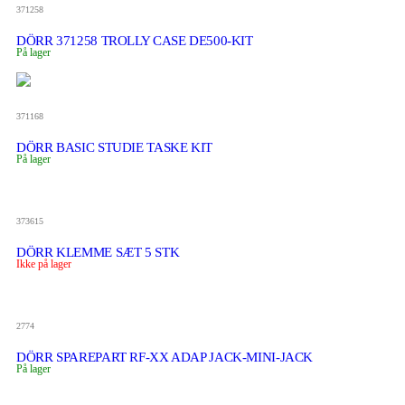
371258
DÖRR 371258 TROLLY CASE DE500-KIT
På lager
371168
DÖRR BASIC STUDIE TASKE KIT
På lager
373615
DÖRR KLEMME SÆT 5 STK
Ikke på lager
2774
DÖRR SPAREPART RF-XX ADAP JACK-MINI-JACK
På lager