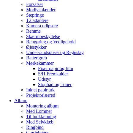
Forsatser
Modlysblænder
Stepringe
T2 adaptere
Kamera udløsere
Remme
Skærmbeskyttelse
Rengøring og Vedligehold
Øjestykker
Undervandsposer og Regnslag
Batterigreb
Mørkekammer
Fixer papir og film
S/H Fremkalder
Udstyr
Stopbad og Toner
Inkjet papir ark
Projektorlærred
Album
Montering album
Med Lommer
Til Indklæbning
Med Selvklæb
Ringbind
Gæstebøger