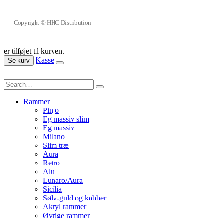
Copyright © HHC Distribution
er tilføjet til kurven.
Kasse
Se kurv
Rammer
Pinjo
Eg massiv slim
Eg massiv
Milano
Slim træ
Aura
Retro
Alu
Lunaro/Aura
Sicilia
Sølv-guld og kobber
Akryl rammer
Øvrige rammer