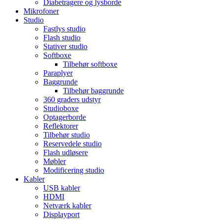
Diabetragere og lysborde
Mikrofoner
Studio
Fastlys studio
Flash studio
Stativer studio
Softboxe
Tilbehør softboxe
Paraplyer
Baggrunde
Tilbehør baggrunde
360 graders udstyr
Studioboxe
Optagerborde
Reflektorer
Tilbehør studio
Reservedele studio
Flash udløsere
Møbler
Modificering studio
Kabler
USB kabler
HDMI
Netværk kabler
Displayport