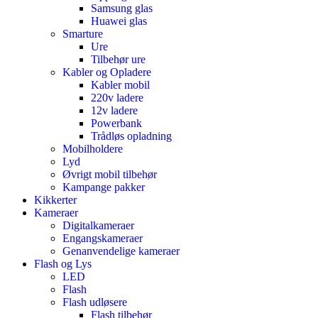
Samsung glas
Huawei glas
Smarture
Ure
Tilbehør ure
Kabler og Opladere
Kabler mobil
220v ladere
12v ladere
Powerbank
Trådløs opladning
Mobilholdere
Lyd
Øvrigt mobil tilbehør
Kampange pakker
Kikkerter
Kameraer
Digitalkameraer
Engangskameraer
Genanvendelige kameraer
Flash og Lys
LED
Flash
Flash udløsere
Flash tilbehør