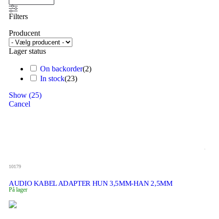
Filters
Producent
Lager status
On backorder
(
2
)
In stock
(
23
)
Show
(
25
)
Cancel
10179
AUDIO KABEL ADAPTER HUN 3,5MM-HAN 2,5MM
På lager