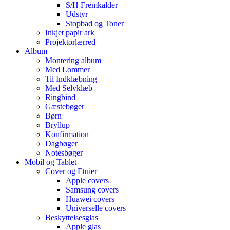
S/H Fremkalder
Udstyr
Stopbad og Toner
Inkjet papir ark
Projektorlærred
Album
Montering album
Med Lommer
Til Indklæbning
Med Selvklæb
Ringbind
Gæstebøger
Børn
Bryllup
Konfirmation
Dagbøger
Notesbøger
Mobil og Tablet
Cover og Etuier
Apple covers
Samsung covers
Huawei covers
Universelle covers
Beskyttelsesglas
Apple glas