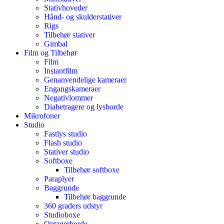
Stativhoveder
Hånd- og skulderstativer
Rigs
Tilbehør stativer
Gimbal
Film og Tilbehør
Film
Instantfilm
Genanvendelige kameraer
Engangskameraer
Negativlommer
Diabetragere og lysborde
Mikrofoner
Studio
Fastlys studio
Flash studio
Stativer studio
Softboxe
Tilbehør softboxe
Paraplyer
Baggrunde
Tilbehør baggrunde
360 graders udstyr
Studioboxe
Optagerborde