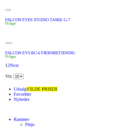
4168
FALCON EYES STUDIO TASKE G-7
På lager
10633
FALCON EYS RC-6 FJERNBETJENING
På lager
1
2
Next
Vis:
Udsalg
VILDE PRISER
Favoritter
Nyheder
Rammer
Pinjo