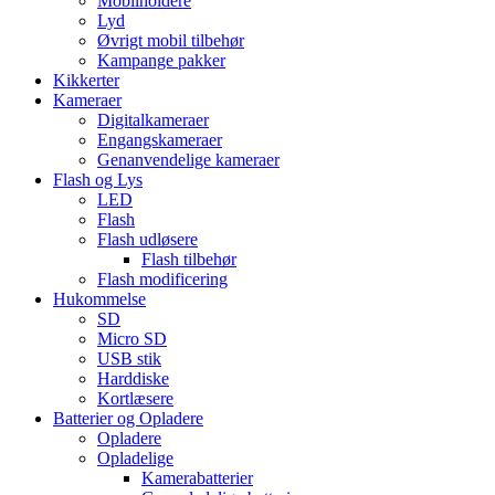
Mobilholdere
Lyd
Øvrigt mobil tilbehør
Kampange pakker
Kikkerter
Kameraer
Digitalkameraer
Engangskameraer
Genanvendelige kameraer
Flash og Lys
LED
Flash
Flash udløsere
Flash tilbehør
Flash modificering
Hukommelse
SD
Micro SD
USB stik
Harddiske
Kortlæsere
Batterier og Opladere
Opladere
Opladelige
Kamerabatterier