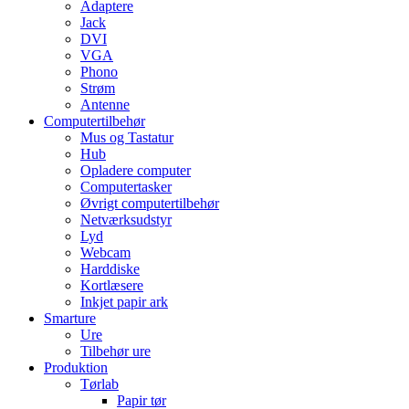
Adaptere
Jack
DVI
VGA
Phono
Strøm
Antenne
Computertilbehør
Mus og Tastatur
Hub
Opladere computer
Computertasker
Øvrigt computertilbehør
Netværksudstyr
Lyd
Webcam
Harddiske
Kortlæsere
Inkjet papir ark
Smarture
Ure
Tilbehør ure
Produktion
Tørlab
Papir tør