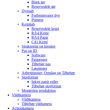
Blæk tør
Reservedele tør
Dyesub
Forbrugsvarer dye
Printere
Kemilab
Reservedele kemi
RA4 Kemi
RA4 Papir
C41 Kemi
Straksprint og kiosker
Pas og ID
Software
Pastænger
Tilbehør pas
Løsninger
Arbejdsposer, Omslag og Tilbehør
Storformat
Inkjet papir ruller
Tilbehør storformat
Montering produktion
Vildtkamera
Vildtkamera
Tilbehør vildtamera
Actionkamera