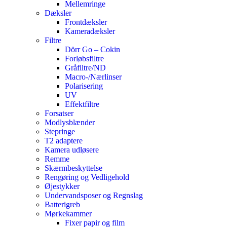
Mellemringe
Dæksler
Frontdæksler
Kameradæksler
Filtre
Dörr Go – Cokin
Forløbsfiltre
Gråfiltre/ND
Macro-/Nærlinser
Polarisering
UV
Effektfiltre
Forsatser
Modlysblænder
Stepringe
T2 adaptere
Kamera udløsere
Remme
Skærmbeskyttelse
Rengøring og Vedligehold
Øjestykker
Undervandsposer og Regnslag
Batterigreb
Mørkekammer
Fixer papir og film