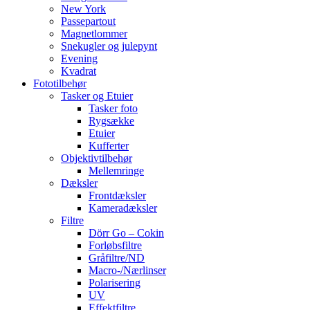
New York
Passepartout
Magnetlommer
Snekugler og julepynt
Evening
Kvadrat
Fototilbehør
Tasker og Etuier
Tasker foto
Rygsække
Etuier
Kufferter
Objektivtilbehør
Mellemringe
Dæksler
Frontdæksler
Kameradæksler
Filtre
Dörr Go – Cokin
Forløbsfiltre
Gråfiltre/ND
Macro-/Nærlinser
Polarisering
UV
Effektfiltre