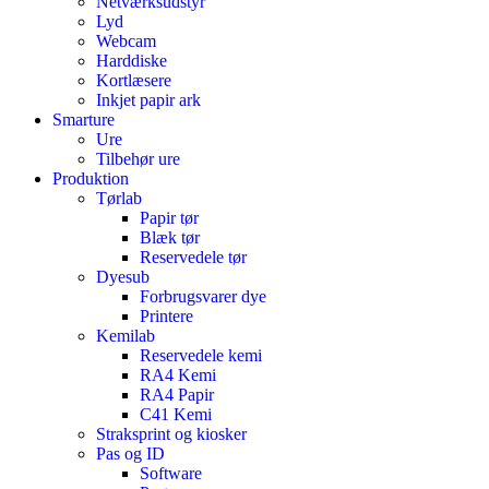
Netværksudstyr
Lyd
Webcam
Harddiske
Kortlæsere
Inkjet papir ark
Smarture
Ure
Tilbehør ure
Produktion
Tørlab
Papir tør
Blæk tør
Reservedele tør
Dyesub
Forbrugsvarer dye
Printere
Kemilab
Reservedele kemi
RA4 Kemi
RA4 Papir
C41 Kemi
Straksprint og kiosker
Pas og ID
Software