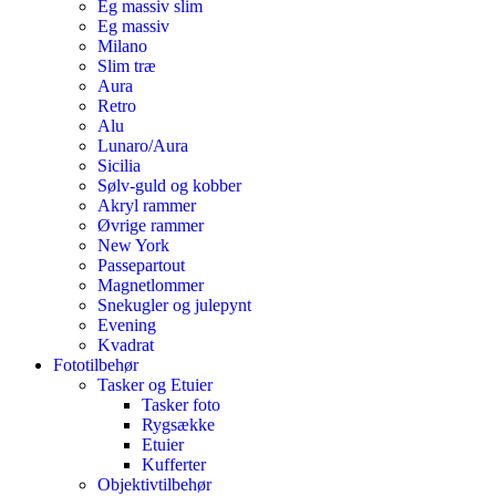
Eg massiv slim
Eg massiv
Milano
Slim træ
Aura
Retro
Alu
Lunaro/Aura
Sicilia
Sølv-guld og kobber
Akryl rammer
Øvrige rammer
New York
Passepartout
Magnetlommer
Snekugler og julepynt
Evening
Kvadrat
Fototilbehør
Tasker og Etuier
Tasker foto
Rygsække
Etuier
Kufferter
Objektivtilbehør