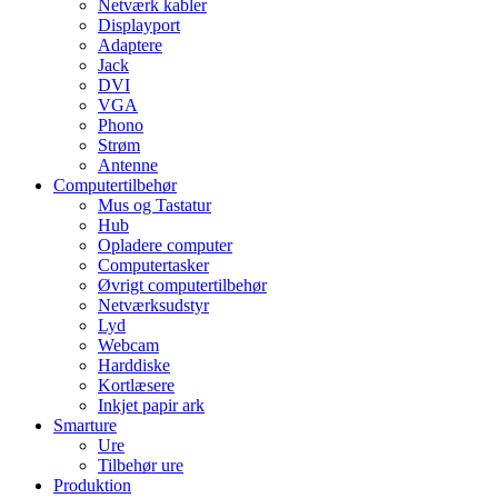
Netværk kabler
Displayport
Adaptere
Jack
DVI
VGA
Phono
Strøm
Antenne
Computertilbehør
Mus og Tastatur
Hub
Opladere computer
Computertasker
Øvrigt computertilbehør
Netværksudstyr
Lyd
Webcam
Harddiske
Kortlæsere
Inkjet papir ark
Smarture
Ure
Tilbehør ure
Produktion