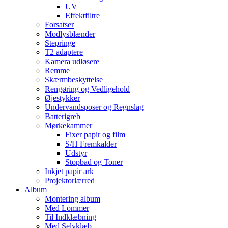
UV
Effektfiltre
Forsatser
Modlysblænder
Stepringe
T2 adaptere
Kamera udløsere
Remme
Skærmbeskyttelse
Rengøring og Vedligehold
Øjestykker
Undervandsposer og Regnslag
Batterigreb
Mørkekammer
Fixer papir og film
S/H Fremkalder
Udstyr
Stopbad og Toner
Inkjet papir ark
Projektorlærred
Album
Montering album
Med Lommer
Til Indklæbning
Med Selvklæb