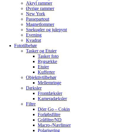
Akryl rammer
Øvrige rammer
New York
Passepartout
Magnetlommer
Snekugler og julepynt
Evening
Kvadrat
Fototilbehør
Tasker og Etuier
Tasker foto
Rygsække
Etuier
Kufferter
Objektivtilbehør
Mellemringe
Dæksler
Frontdæksler
Kameradæksler
Filtre
Dörr Go – Cokin
Forløbsfiltre
Gråfiltre/ND
Macro-/Nærlinser
Polarisering