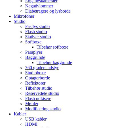
Engangskameraer
Negativlommer
Diabetragere og lysborde
Mikrofoner
Studio
Fastlys studio
Flash studio
Stativer studio
Softboxe
Tilbehør softboxe
Paraplyer
Baggrunde
Tilbehør baggrunde
360 graders udstyr
Studioboxe
Optagerborde
Reflektorer
Tilbehør studio
Reservedele studio
Flash udløsere
Møbler
Modificering studio
Kabler
USB kabler
HDMI