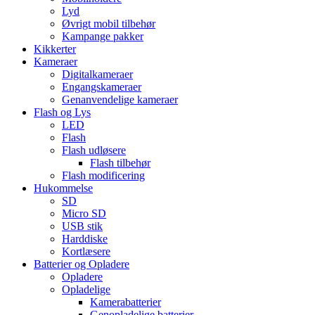
Lyd
Øvrigt mobil tilbehør
Kampange pakker
Kikkerter
Kameraer
Digitalkameraer
Engangskameraer
Genanvendelige kameraer
Flash og Lys
LED
Flash
Flash udløsere
Flash tilbehør
Flash modificering
Hukommelse
SD
Micro SD
USB stik
Harddiske
Kortlæsere
Batterier og Opladere
Opladere
Opladelige
Kamerabatterier
Genopladelige batterier