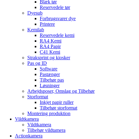
Blæk tør
Reservedele tør
Dyesub
Forbrugsvarer dye
Printere
Kemilab
Reservedele kemi
RA4 Kemi
RA4 Papir
C41 Kemi
Straksprint og kiosker
Pas og ID
Software
Pastænger
Tilbehør pas
Løsninger
Arbejdsposer, Omslag og Tilbehør
Storformat
Inkjet papir ruller
Tilbehør storformat
Montering produktion
Vildtkamera
Vildtkamera
Tilbehør vildtamera
Actionkamera