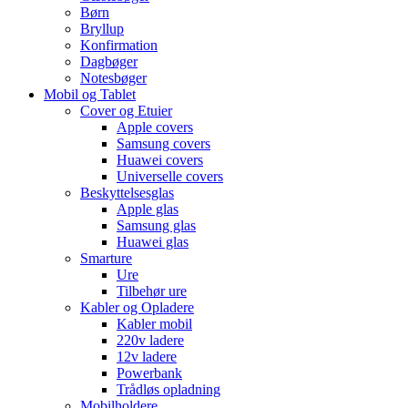
Børn
Bryllup
Konfirmation
Dagbøger
Notesbøger
Mobil og Tablet
Cover og Etuier
Apple covers
Samsung covers
Huawei covers
Universelle covers
Beskyttelsesglas
Apple glas
Samsung glas
Huawei glas
Smarture
Ure
Tilbehør ure
Kabler og Opladere
Kabler mobil
220v ladere
12v ladere
Powerbank
Trådløs opladning
Mobilholdere