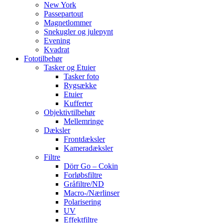
New York
Passepartout
Magnetlommer
Snekugler og julepynt
Evening
Kvadrat
Fototilbehør
Tasker og Etuier
Tasker foto
Rygsække
Etuier
Kufferter
Objektivtilbehør
Mellemringe
Dæksler
Frontdæksler
Kameradæksler
Filtre
Dörr Go – Cokin
Forløbsfiltre
Gråfiltre/ND
Macro-/Nærlinser
Polarisering
UV
Effektfiltre