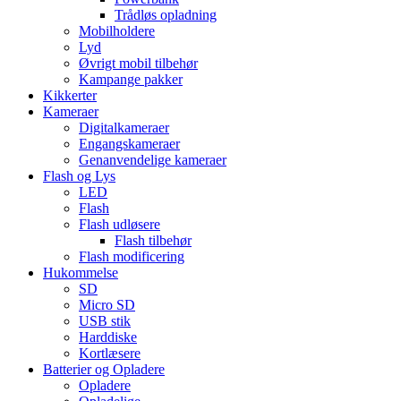
Trådløs opladning
Mobilholdere
Lyd
Øvrigt mobil tilbehør
Kampange pakker
Kikkerter
Kameraer
Digitalkameraer
Engangskameraer
Genanvendelige kameraer
Flash og Lys
LED
Flash
Flash udløsere
Flash tilbehør
Flash modificering
Hukommelse
SD
Micro SD
USB stik
Harddiske
Kortlæsere
Batterier og Opladere
Opladere