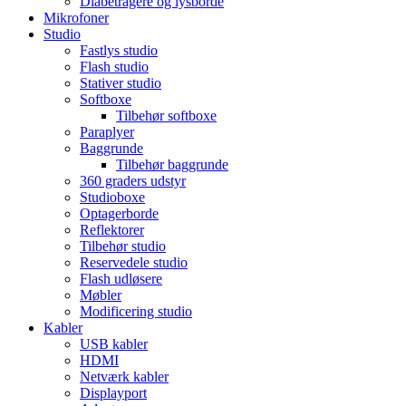
Diabetragere og lysborde
Mikrofoner
Studio
Fastlys studio
Flash studio
Stativer studio
Softboxe
Tilbehør softboxe
Paraplyer
Baggrunde
Tilbehør baggrunde
360 graders udstyr
Studioboxe
Optagerborde
Reflektorer
Tilbehør studio
Reservedele studio
Flash udløsere
Møbler
Modificering studio
Kabler
USB kabler
HDMI
Netværk kabler
Displayport