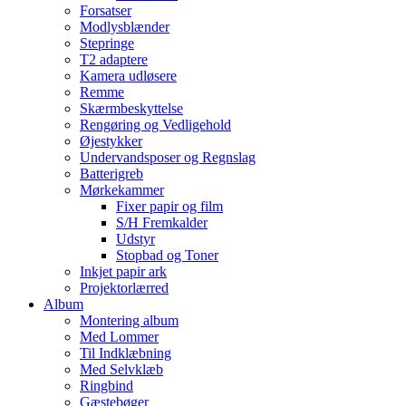
Forsatser
Modlysblænder
Stepringe
T2 adaptere
Kamera udløsere
Remme
Skærmbeskyttelse
Rengøring og Vedligehold
Øjestykker
Undervandsposer og Regnslag
Batterigreb
Mørkekammer
Fixer papir og film
S/H Fremkalder
Udstyr
Stopbad og Toner
Inkjet papir ark
Projektorlærred
Album
Montering album
Med Lommer
Til Indklæbning
Med Selvklæb
Ringbind
Gæstebøger