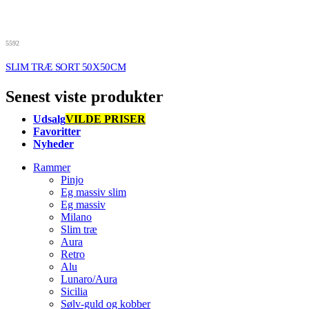
5592
SLIM TRÆ SORT 50X50CM
Senest viste produkter
Udsalg
VILDE PRISER
Favoritter
Nyheder
Rammer
Pinjo
Eg massiv slim
Eg massiv
Milano
Slim træ
Aura
Retro
Alu
Lunaro/Aura
Sicilia
Sølv-guld og kobber