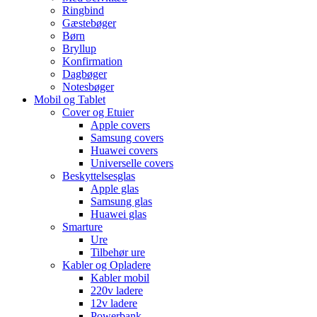
Ringbind
Gæstebøger
Børn
Bryllup
Konfirmation
Dagbøger
Notesbøger
Mobil og Tablet
Cover og Etuier
Apple covers
Samsung covers
Huawei covers
Universelle covers
Beskyttelsesglas
Apple glas
Samsung glas
Huawei glas
Smarture
Ure
Tilbehør ure
Kabler og Opladere
Kabler mobil
220v ladere
12v ladere
Powerbank