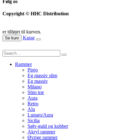
Følg os
Copyright © HHC Distribution
er tilføjet til kurven.
Kasse
Se kurv
Rammer
Pinjo
Eg massiv slim
Eg massiv
Milano
Slim træ
Aura
Retro
Alu
Lunaro/Aura
Sicilia
Sølv-guld og kobber
Akryl rammer
Øvrige rammer