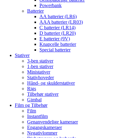
Powerbank
Batterier
AA batterier (LR6)
AAA batterier (LR03)
C batterier (LR14)
D batterier (LR20)
E batterier (9V)
Knapcelle batterier
Special batterier
Stativer
3-ben stativer
1-ben stativer
Ministativer
Stativhoveder
Hånd- og skulderstativer
Rigs
Tilbehør stativer
Gimbal
Film og Tilbehør
Film
Instantfilm
Genanvendelige kameraer
Engangskameraer
Negativlommer