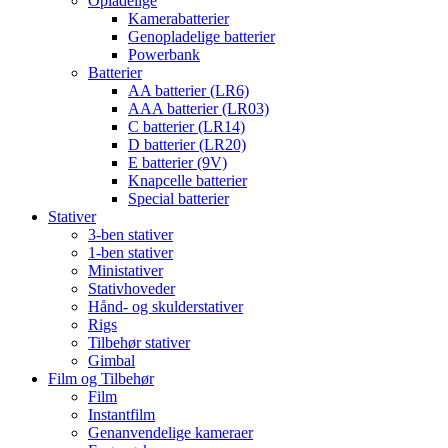
Opladelige
Kamerabatterier
Genopladelige batterier
Powerbank
Batterier
AA batterier (LR6)
AAA batterier (LR03)
C batterier (LR14)
D batterier (LR20)
E batterier (9V)
Knapcelle batterier
Special batterier
Stativer
3-ben stativer
1-ben stativer
Ministativer
Stativhoveder
Hånd- og skulderstativer
Rigs
Tilbehør stativer
Gimbal
Film og Tilbehør
Film
Instantfilm
Genanvendelige kameraer