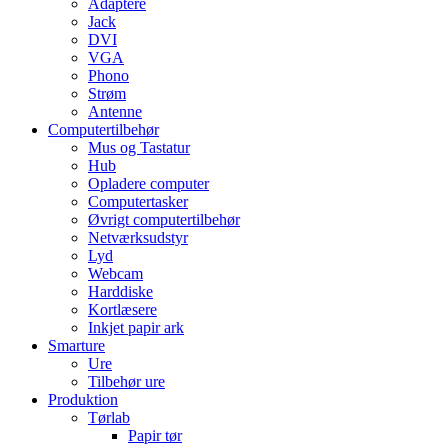
Adaptere
Jack
DVI
VGA
Phono
Strøm
Antenne
Computertilbehør
Mus og Tastatur
Hub
Opladere computer
Computertasker
Øvrigt computertilbehør
Netværksudstyr
Lyd
Webcam
Harddiske
Kortlæsere
Inkjet papir ark
Smarture
Ure
Tilbehør ure
Produktion
Tørlab
Papir tør