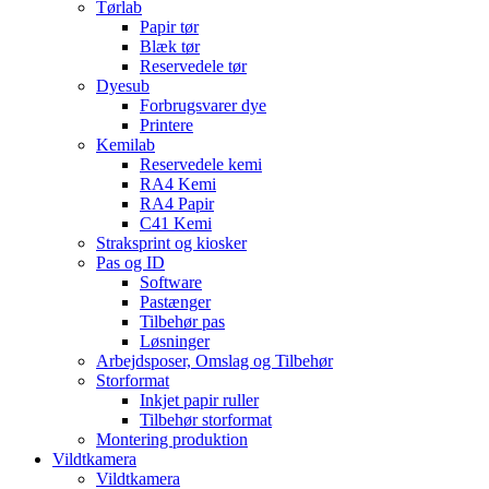
Tørlab
Papir tør
Blæk tør
Reservedele tør
Dyesub
Forbrugsvarer dye
Printere
Kemilab
Reservedele kemi
RA4 Kemi
RA4 Papir
C41 Kemi
Straksprint og kiosker
Pas og ID
Software
Pastænger
Tilbehør pas
Løsninger
Arbejdsposer, Omslag og Tilbehør
Storformat
Inkjet papir ruller
Tilbehør storformat
Montering produktion
Vildtkamera
Vildtkamera