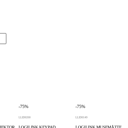
-75%
-75%
LLID0200
LLID0149
OJEKTOR
LOGILINK KEYPAD
LOGILINK MUSEMÅTTE