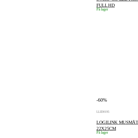
FULL HD
På lager
-60%
LLID0195
LOGILINK MUSMÅT
22X25CM
På lager