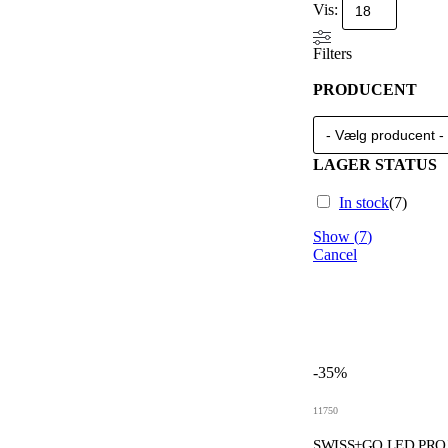
Vis:
Filters
PRODUCENT
LAGER STATUS
In stock
(
7
)
Show
(
7
)
Cancel
-35%
11750
SWISS+GO LED PR