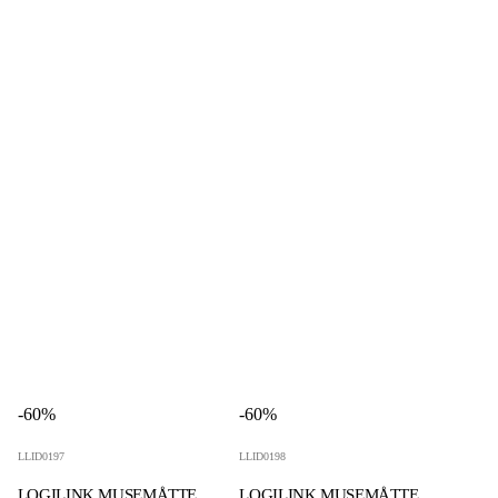
-60%
-60%
LLID0197
LLID0198
LOGILINK MUSEMÅTTE
LOGILINK MUSEMÅTTE