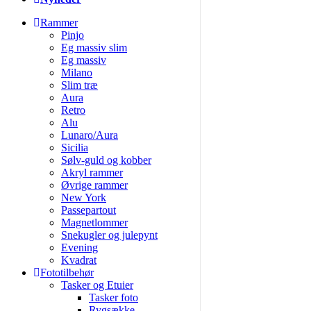
Rammer
Pinjo
Eg massiv slim
Eg massiv
Milano
Slim træ
Aura
Retro
Alu
Lunaro/Aura
Sicilia
Sølv-guld og kobber
Akryl rammer
Øvrige rammer
New York
Passepartout
Magnetlommer
Snekugler og julepynt
Evening
Kvadrat
Fototilbehør
Tasker og Etuier
Tasker foto
Rygsække