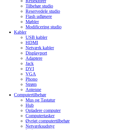
Reflektorer
Tilbehør studio
Reservedele studio
Flash udløsere
Møbler
Modificering studio
Kabler
USB kabler
HDMI
Netværk kabler
Displayport
Adaptere
Jack
DVI
VGA
Phono
Strøm
Antenne
Computertilbehør
Mus og Tastatur
Hub
Opladere computer
Computertasker
Øvrigt computertilbehør
Netværksudstyr