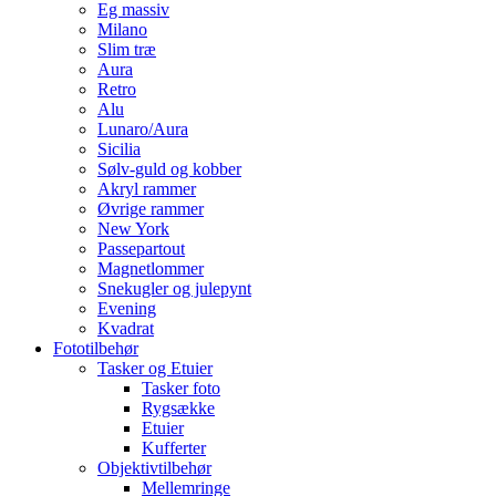
Eg massiv
Milano
Slim træ
Aura
Retro
Alu
Lunaro/Aura
Sicilia
Sølv-guld og kobber
Akryl rammer
Øvrige rammer
New York
Passepartout
Magnetlommer
Snekugler og julepynt
Evening
Kvadrat
Fototilbehør
Tasker og Etuier
Tasker foto
Rygsække
Etuier
Kufferter
Objektivtilbehør
Mellemringe