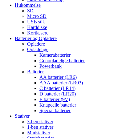
Hukommelse
SD
Micro SD
USB stik
Harddiske
Kortlæsere
Batterier og Opladere
Opladere
Opladelige
Kamerabatterier
Genopladelige batterier
Powerbank
Batterier
AA batterier (LR6)
AAA batterier (LR03)
C batterier (LR14)
D batterier (LR20)
E batterier (9V)
Knapcelle batterier
Special batterier
Stativer
3-ben stativer
1-ben stativer
Ministativer