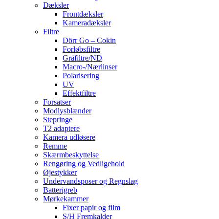
Dæksler
Frontdæksler
Kameradæksler
Filtre
Dörr Go – Cokin
Forløbsfiltre
Gråfiltre/ND
Macro-/Nærlinser
Polarisering
UV
Effektfiltre
Forsatser
Modlysblænder
Stepringe
T2 adaptere
Kamera udløsere
Remme
Skærmbeskyttelse
Rengøring og Vedligehold
Øjestykker
Undervandsposer og Regnslag
Batterigreb
Mørkekammer
Fixer papir og film
S/H Fremkalder