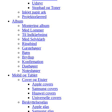
Udstyr
Stopbad og Toner
Inkjet papir ark
Projektorlærred
Album
Montering album
Med Lommer
Til Indklæbning
Med Selvklæb
Ringbind
Gæstebøger
Børn
Bryllup
Konfirmation
Dagbøger
Notesbøger
Mobil og Tablet
Cover og Etuier
Apple covers
Samsung covers
Huawei covers
Universelle covers
Beskyttelsesglas
Apple glas
Samsung glas