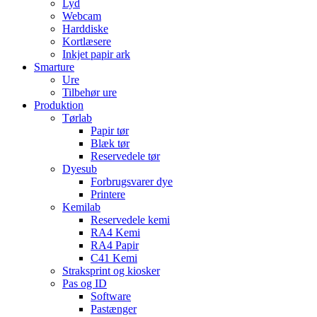
Lyd
Webcam
Harddiske
Kortlæsere
Inkjet papir ark
Smarture
Ure
Tilbehør ure
Produktion
Tørlab
Papir tør
Blæk tør
Reservedele tør
Dyesub
Forbrugsvarer dye
Printere
Kemilab
Reservedele kemi
RA4 Kemi
RA4 Papir
C41 Kemi
Straksprint og kiosker
Pas og ID
Software
Pastænger