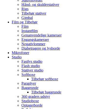
Stativhoveder
Hånd- og skulderstativer
Rigs
Tilbehør stativer
Gimbal
Film og Tilbehør
Film
Instantfilm
Genanvendelige kameraer
Engangskameraer
Negativlommer
Diabetragere og lysborde
Mikrofoner
Studio
Fastlys studio
Flash studio
Stativer studio
Softboxe
Tilbehør softboxe
Paraplyer
Baggrunde
Tilbehør baggrunde
360 graders udstyr
Studioboxe
Optagerborde