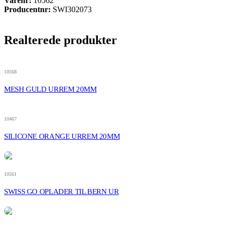
Varenr:
10562
Producentnr:
SWI302073
Realterede produkter
10568
MESH GULD URREM 20MM
10467
SILICONE ORANGE URREM 20MM
10561
SWISS GO OPLADER TIL BERN UR