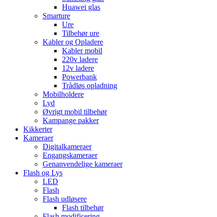
Huawei glas
Smarture
Ure
Tilbehør ure
Kabler og Opladere
Kabler mobil
220v ladere
12v ladere
Powerbank
Trådløs opladning
Mobilholdere
Lyd
Øvrigt mobil tilbehør
Kampange pakker
Kikkerter
Kameraer
Digitalkameraer
Engangskameraer
Genanvendelige kameraer
Flash og Lys
LED
Flash
Flash udløsere
Flash tilbehør
Flash modificering