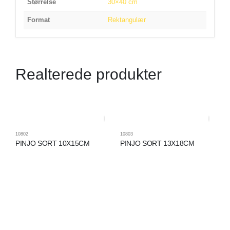
Størrelse
30×40 cm
Format
Rektangulær
Realterede produkter
10802
10803
PINJO SORT 10X15CM
PINJO SORT 13X18CM
10
P