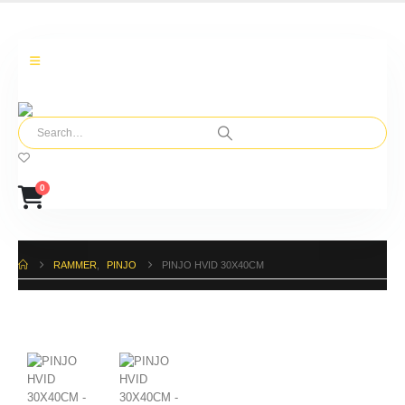
0
RAMMER
,
PINJO
PINJO HVID 30X40CM