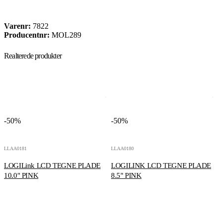
Varenr:
7822
Producentnr:
MOL289
Realterede produkter
-50%
-50%
9
LLAA0181
LLAA0180
LOGILink LCD TEGNE PLADE
LOGILINK LCD TEGNE PLADE
3
10.0" PINK
8.5" PINK