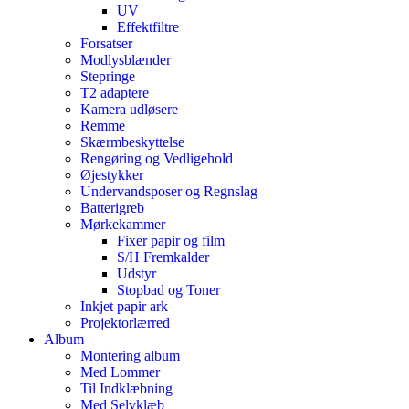
UV
Effektfiltre
Forsatser
Modlysblænder
Stepringe
T2 adaptere
Kamera udløsere
Remme
Skærmbeskyttelse
Rengøring og Vedligehold
Øjestykker
Undervandsposer og Regnslag
Batterigreb
Mørkekammer
Fixer papir og film
S/H Fremkalder
Udstyr
Stopbad og Toner
Inkjet papir ark
Projektorlærred
Album
Montering album
Med Lommer
Til Indklæbning
Med Selvklæb