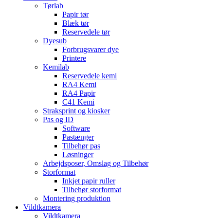
Tørlab
Papir tør
Blæk tør
Reservedele tør
Dyesub
Forbrugsvarer dye
Printere
Kemilab
Reservedele kemi
RA4 Kemi
RA4 Papir
C41 Kemi
Straksprint og kiosker
Pas og ID
Software
Pastænger
Tilbehør pas
Løsninger
Arbejdsposer, Omslag og Tilbehør
Storformat
Inkjet papir ruller
Tilbehør storformat
Montering produktion
Vildtkamera
Vildtkamera