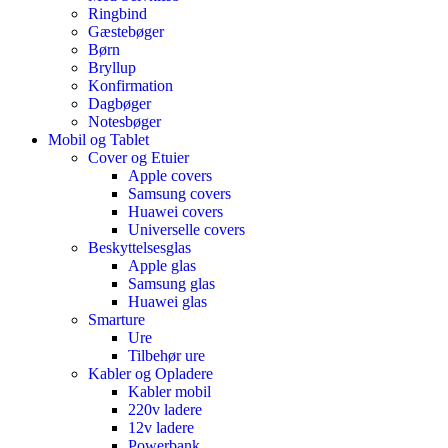
Ringbind
Gæstebøger
Børn
Bryllup
Konfirmation
Dagbøger
Notesbøger
Mobil og Tablet
Cover og Etuier
Apple covers
Samsung covers
Huawei covers
Universelle covers
Beskyttelsesglas
Apple glas
Samsung glas
Huawei glas
Smarture
Ure
Tilbehør ure
Kabler og Opladere
Kabler mobil
220v ladere
12v ladere
Powerbank