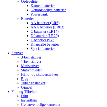
Opladelige
Kamerabatterier
Genopladelige batterier
Powerbank
Batterier
AA batterier (LR6)
AAA batterier (LR03)
C batterier (LR14)
D batterier (LR20)
E batterier (9V)
Knapcelle batterier
Special batterier
Stativer
3-ben stativer
1-ben stativer
Ministativer
Stativhoveder
Hånd- og skulderstativer
Rigs
Tilbehør stativer
Gimbal
Film og Tilbehør
Film
Instantfilm
Genanvendelige kameraer