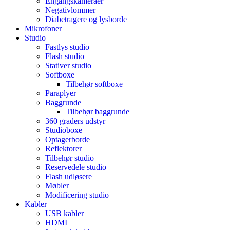
Engangskameraer
Negativlommer
Diabetragere og lysborde
Mikrofoner
Studio
Fastlys studio
Flash studio
Stativer studio
Softboxe
Tilbehør softboxe
Paraplyer
Baggrunde
Tilbehør baggrunde
360 graders udstyr
Studioboxe
Optagerborde
Reflektorer
Tilbehør studio
Reservedele studio
Flash udløsere
Møbler
Modificering studio
Kabler
USB kabler
HDMI