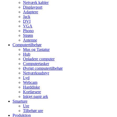
Netværk kabler
Displayport
Adaptere
Jack
DVI
VGA
Phono
Strøm
Antenne
Computertilbehør
Mus og Tastatur
Hub
Opladere computer
Computertasker
Øvrigt computertilbehør
Netværksudstyr
Lyd
Webcam
Harddiske
Kortlæsere
Inkjet papir ark
Smarture
Ure
Tilbehør ure
Produktion