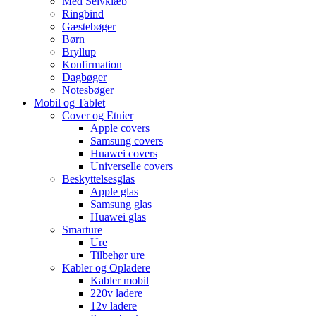
Med Selvklæb
Ringbind
Gæstebøger
Børn
Bryllup
Konfirmation
Dagbøger
Notesbøger
Mobil og Tablet
Cover og Etuier
Apple covers
Samsung covers
Huawei covers
Universelle covers
Beskyttelsesglas
Apple glas
Samsung glas
Huawei glas
Smarture
Ure
Tilbehør ure
Kabler og Opladere
Kabler mobil
220v ladere
12v ladere