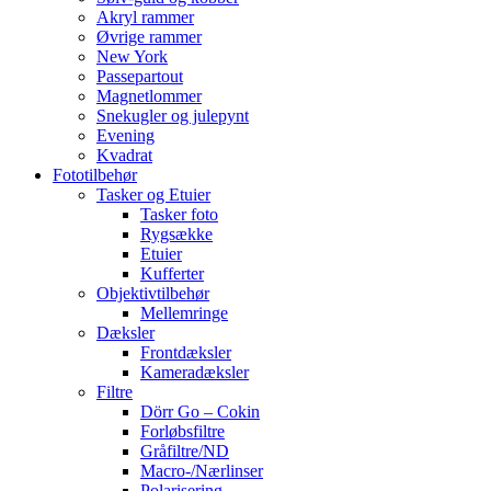
Akryl rammer
Øvrige rammer
New York
Passepartout
Magnetlommer
Snekugler og julepynt
Evening
Kvadrat
Fototilbehør
Tasker og Etuier
Tasker foto
Rygsække
Etuier
Kufferter
Objektivtilbehør
Mellemringe
Dæksler
Frontdæksler
Kameradæksler
Filtre
Dörr Go – Cokin
Forløbsfiltre
Gråfiltre/ND
Macro-/Nærlinser
Polarisering