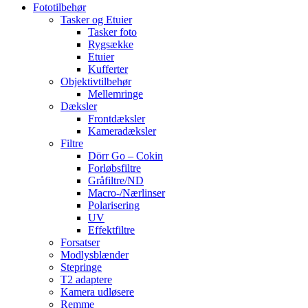
Fototilbehør
Tasker og Etuier
Tasker foto
Rygsække
Etuier
Kufferter
Objektivtilbehør
Mellemringe
Dæksler
Frontdæksler
Kameradæksler
Filtre
Dörr Go – Cokin
Forløbsfiltre
Gråfiltre/ND
Macro-/Nærlinser
Polarisering
UV
Effektfiltre
Forsatser
Modlysblænder
Stepringe
T2 adaptere
Kamera udløsere
Remme