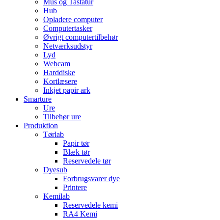
Mus og Tastatur
Hub
Opladere computer
Computertasker
Øvrigt computertilbehør
Netværksudstyr
Lyd
Webcam
Harddiske
Kortlæsere
Inkjet papir ark
Smarture
Ure
Tilbehør ure
Produktion
Tørlab
Papir tør
Blæk tør
Reservedele tør
Dyesub
Forbrugsvarer dye
Printere
Kemilab
Reservedele kemi
RA4 Kemi