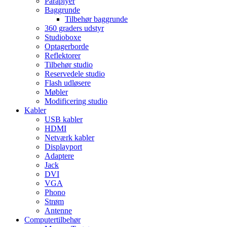
Paraplyer
Baggrunde
Tilbehør baggrunde
360 graders udstyr
Studioboxe
Optagerborde
Reflektorer
Tilbehør studio
Reservedele studio
Flash udløsere
Møbler
Modificering studio
Kabler
USB kabler
HDMI
Netværk kabler
Displayport
Adaptere
Jack
DVI
VGA
Phono
Strøm
Antenne
Computertilbehør