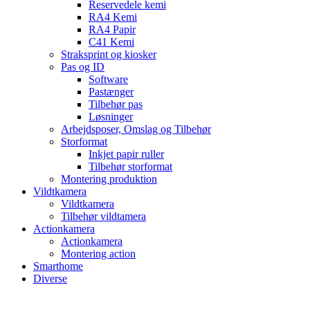
Reservedele kemi
RA4 Kemi
RA4 Papir
C41 Kemi
Straksprint og kiosker
Pas og ID
Software
Pastænger
Tilbehør pas
Løsninger
Arbejdsposer, Omslag og Tilbehør
Storformat
Inkjet papir ruller
Tilbehør storformat
Montering produktion
Vildtkamera
Vildtkamera
Tilbehør vildtamera
Actionkamera
Actionkamera
Montering action
Smarthome
Diverse