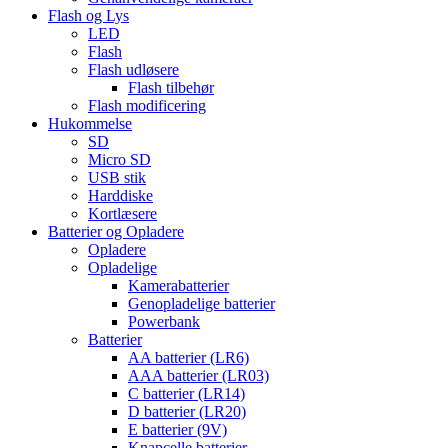
Flash og Lys
LED
Flash
Flash udløsere
Flash tilbehør
Flash modificering
Hukommelse
SD
Micro SD
USB stik
Harddiske
Kortlæsere
Batterier og Opladere
Opladere
Opladelige
Kamerabatterier
Genopladelige batterier
Powerbank
Batterier
AA batterier (LR6)
AAA batterier (LR03)
C batterier (LR14)
D batterier (LR20)
E batterier (9V)
Knapcelle batterier