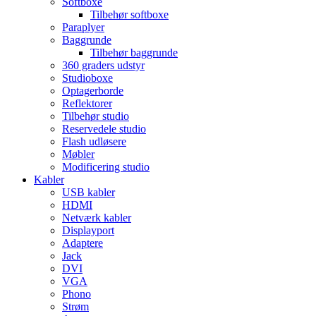
Softboxe
Tilbehør softboxe
Paraplyer
Baggrunde
Tilbehør baggrunde
360 graders udstyr
Studioboxe
Optagerborde
Reflektorer
Tilbehør studio
Reservedele studio
Flash udløsere
Møbler
Modificering studio
Kabler
USB kabler
HDMI
Netværk kabler
Displayport
Adaptere
Jack
DVI
VGA
Phono
Strøm