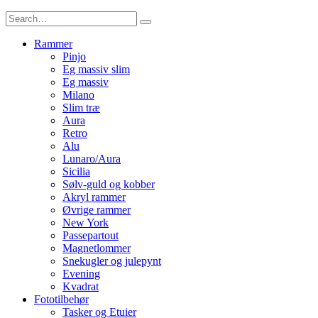
Rammer
Pinjo
Eg massiv slim
Eg massiv
Milano
Slim træ
Aura
Retro
Alu
Lunaro/Aura
Sicilia
Sølv-guld og kobber
Akryl rammer
Øvrige rammer
New York
Passepartout
Magnetlommer
Snekugler og julepynt
Evening
Kvadrat
Fototilbehør
Tasker og Etuier