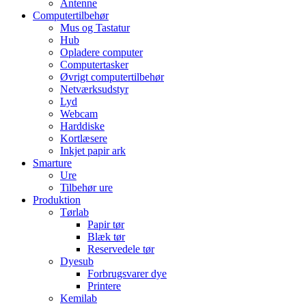
Antenne
Computertilbehør
Mus og Tastatur
Hub
Opladere computer
Computertasker
Øvrigt computertilbehør
Netværksudstyr
Lyd
Webcam
Harddiske
Kortlæsere
Inkjet papir ark
Smarture
Ure
Tilbehør ure
Produktion
Tørlab
Papir tør
Blæk tør
Reservedele tør
Dyesub
Forbrugsvarer dye
Printere
Kemilab