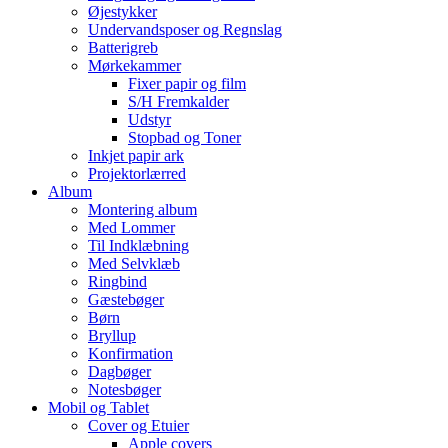
Øjestykker
Undervandsposer og Regnslag
Batterigreb
Mørkekammer
Fixer papir og film
S/H Fremkalder
Udstyr
Stopbad og Toner
Inkjet papir ark
Projektorlærred
Album
Montering album
Med Lommer
Til Indklæbning
Med Selvklæb
Ringbind
Gæstebøger
Børn
Bryllup
Konfirmation
Dagbøger
Notesbøger
Mobil og Tablet
Cover og Etuier
Apple covers