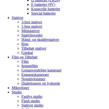
D batterier (LR20)
E batterier (9V)
Knapcelle batterier
Special batterier
Stativer
3-ben stativer
1-ben stativer
Ministativer
Stativhoveder
Hånd- og skulderstativer
Rigs
Tilbehør stativer
Gimbal
Film og Tilbehør
Film
Instantfilm
Genanvendelige kameraer
Engangskameraer
Negativlommer
Diabetragere og lysborde
Mikrofoner
Studio
Fastlys studio
Flash studio
Stativer studio