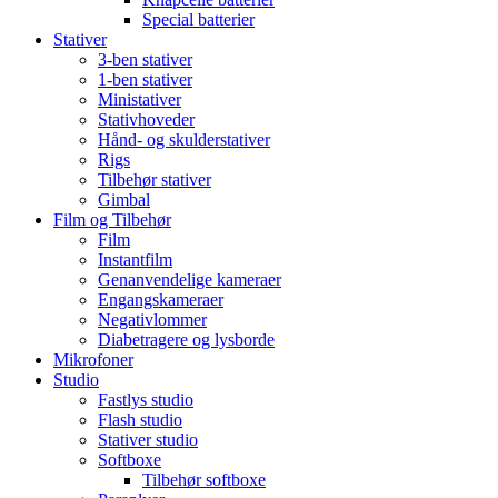
Special batterier
Stativer
3-ben stativer
1-ben stativer
Ministativer
Stativhoveder
Hånd- og skulderstativer
Rigs
Tilbehør stativer
Gimbal
Film og Tilbehør
Film
Instantfilm
Genanvendelige kameraer
Engangskameraer
Negativlommer
Diabetragere og lysborde
Mikrofoner
Studio
Fastlys studio
Flash studio
Stativer studio
Softboxe
Tilbehør softboxe