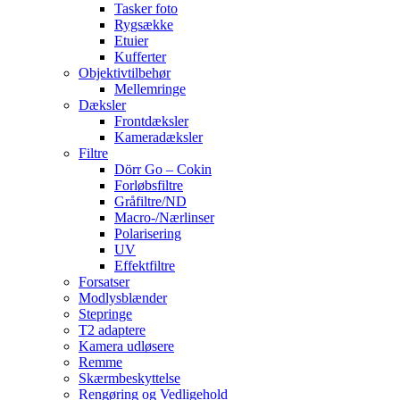
Tasker foto
Rygsække
Etuier
Kufferter
Objektivtilbehør
Mellemringe
Dæksler
Frontdæksler
Kameradæksler
Filtre
Dörr Go – Cokin
Forløbsfiltre
Gråfiltre/ND
Macro-/Nærlinser
Polarisering
UV
Effektfiltre
Forsatser
Modlysblænder
Stepringe
T2 adaptere
Kamera udløsere
Remme
Skærmbeskyttelse
Rengøring og Vedligehold