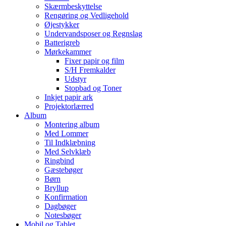
Skærmbeskyttelse
Rengøring og Vedligehold
Øjestykker
Undervandsposer og Regnslag
Batterigreb
Mørkekammer
Fixer papir og film
S/H Fremkalder
Udstyr
Stopbad og Toner
Inkjet papir ark
Projektorlærred
Album
Montering album
Med Lommer
Til Indklæbning
Med Selvklæb
Ringbind
Gæstebøger
Børn
Bryllup
Konfirmation
Dagbøger
Notesbøger
Mobil og Tablet