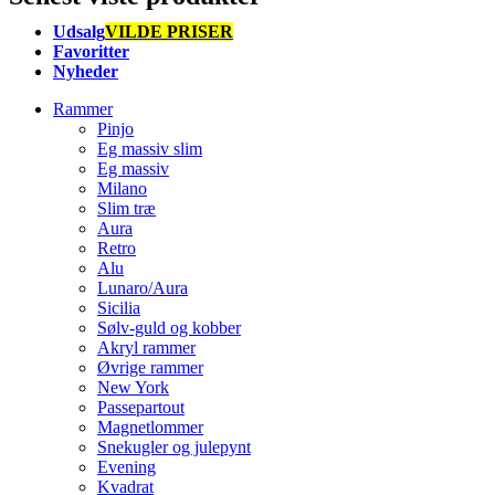
Udsalg
VILDE PRISER
Favoritter
Nyheder
Rammer
Pinjo
Eg massiv slim
Eg massiv
Milano
Slim træ
Aura
Retro
Alu
Lunaro/Aura
Sicilia
Sølv-guld og kobber
Akryl rammer
Øvrige rammer
New York
Passepartout
Magnetlommer
Snekugler og julepynt
Evening
Kvadrat