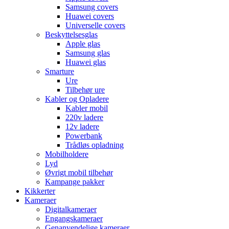
Samsung covers
Huawei covers
Universelle covers
Beskyttelsesglas
Apple glas
Samsung glas
Huawei glas
Smarture
Ure
Tilbehør ure
Kabler og Opladere
Kabler mobil
220v ladere
12v ladere
Powerbank
Trådløs opladning
Mobilholdere
Lyd
Øvrigt mobil tilbehør
Kampange pakker
Kikkerter
Kameraer
Digitalkameraer
Engangskameraer
Genanvendelige kameraer