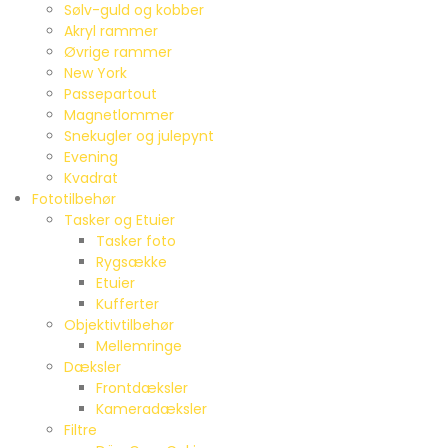
Sølv-guld og kobber
Akryl rammer
Øvrige rammer
New York
Passepartout
Magnetlommer
Snekugler og julepynt
Evening
Kvadrat
Fototilbehør
Tasker og Etuier
Tasker foto
Rygsække
Etuier
Kufferter
Objektivtilbehør
Mellemringe
Dæksler
Frontdæksler
Kameradæksler
Filtre