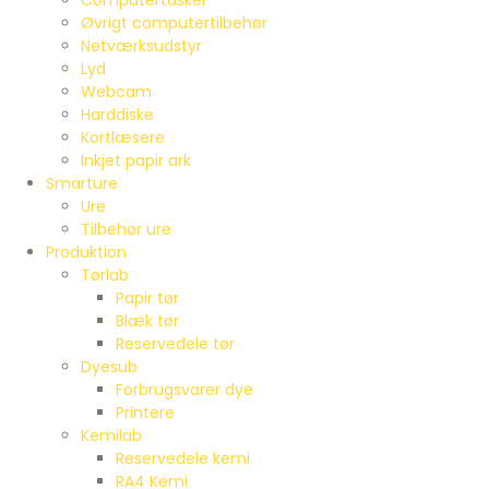
Computertasker
Øvrigt computertilbehør
Netværksudstyr
Lyd
Webcam
Harddiske
Kortlæsere
Inkjet papir ark
Smarture
Ure
Tilbehør ure
Produktion
Tørlab
Papir tør
Blæk tør
Reservedele tør
Dyesub
Forbrugsvarer dye
Printere
Kemilab
Reservedele kemi
RA4 Kemi