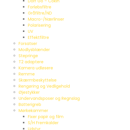
Dörr Go – Cokin
Forløbsfiltre
Gråfiltre/ND
Macro-/Nærlinser
Polarisering
UV
Effektfiltre
Forsatser
Modlysblænder
Stepringe
T2 adaptere
Kamera udløsere
Remme
Skærmbeskyttelse
Rengøring og Vedligehold
Øjestykker
Undervandsposer og Regnslag
Batterigreb
Mørkekammer
Fixer papir og film
S/H Fremkalder
Udstyr