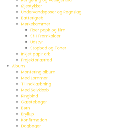
Rengøring og Vedligehold
Øjestykker
Undervandsposer og Regnslag
Batterigreb
Mørkekammer
Fixer papir og film
S/H Fremkalder
Udstyr
Stopbad og Toner
Inkjet papir ark
Projektorlærred
Album
Montering album
Med Lommer
Til Indklæbning
Med Selvklæb
Ringbind
Gæstebøger
Børn
Bryllup
Konfirmation
Dagbøger