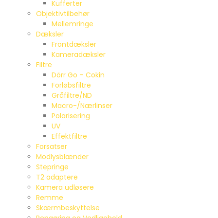
Kufferter
Objektivtilbehør
Mellemringe
Dæksler
Frontdæksler
Kameradæksler
Filtre
Dörr Go – Cokin
Forløbsfiltre
Gråfiltre/ND
Macro-/Nærlinser
Polarisering
UV
Effektfiltre
Forsatser
Modlysblænder
Stepringe
T2 adaptere
Kamera udløsere
Remme
Skærmbeskyttelse