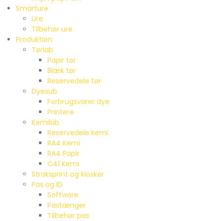
Smarture
Ure
Tilbehør ure
Produktion
Tørlab
Papir tør
Blæk tør
Reservedele tør
Dyesub
Forbrugsvarer dye
Printere
Kemilab
Reservedele kemi
RA4 Kemi
RA4 Papir
C41 Kemi
Straksprint og kiosker
Pas og ID
Software
Pastænger
Tilbehør pas