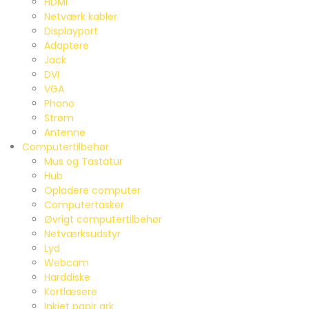
HDMI
Netværk kabler
Displayport
Adaptere
Jack
DVI
VGA
Phono
Strøm
Antenne
Computertilbehør
Mus og Tastatur
Hub
Opladere computer
Computertasker
Øvrigt computertilbehør
Netværksudstyr
Lyd
Webcam
Harddiske
Kortlæsere
Inkjet papir ark