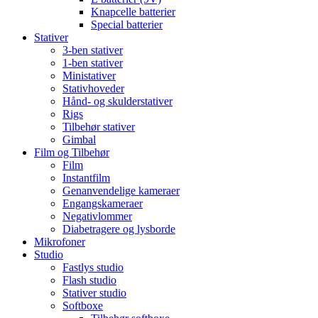
Knapcelle batterier
Special batterier
Stativer
3-ben stativer
1-ben stativer
Ministativer
Stativhoveder
Hånd- og skulderstativer
Rigs
Tilbehør stativer
Gimbal
Film og Tilbehør
Film
Instantfilm
Genanvendelige kameraer
Engangskameraer
Negativlommer
Diabetragere og lysborde
Mikrofoner
Studio
Fastlys studio
Flash studio
Stativer studio
Softboxe