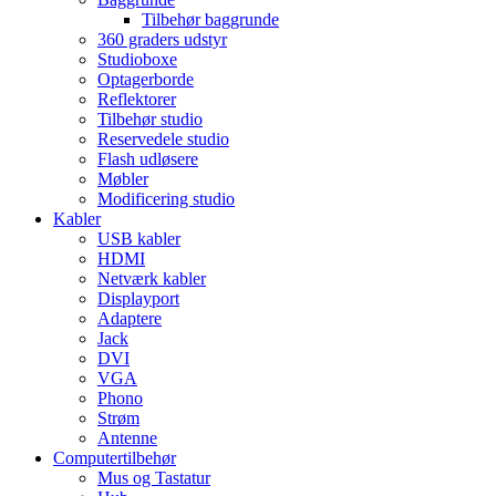
Tilbehør baggrunde
360 graders udstyr
Studioboxe
Optagerborde
Reflektorer
Tilbehør studio
Reservedele studio
Flash udløsere
Møbler
Modificering studio
Kabler
USB kabler
HDMI
Netværk kabler
Displayport
Adaptere
Jack
DVI
VGA
Phono
Strøm
Antenne
Computertilbehør
Mus og Tastatur