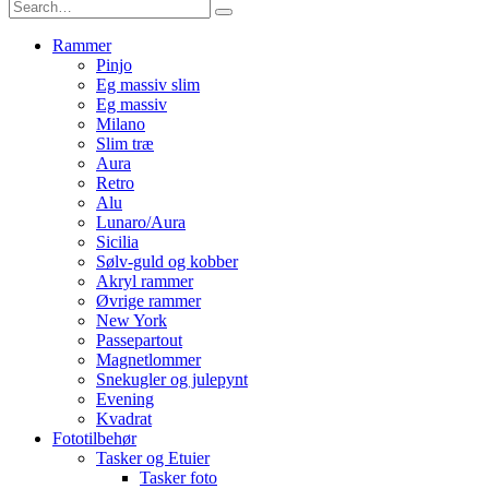
Rammer
Pinjo
Eg massiv slim
Eg massiv
Milano
Slim træ
Aura
Retro
Alu
Lunaro/Aura
Sicilia
Sølv-guld og kobber
Akryl rammer
Øvrige rammer
New York
Passepartout
Magnetlommer
Snekugler og julepynt
Evening
Kvadrat
Fototilbehør
Tasker og Etuier
Tasker foto