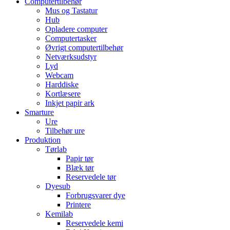
Computertilbehør
Mus og Tastatur
Hub
Opladere computer
Computertasker
Øvrigt computertilbehør
Netværksudstyr
Lyd
Webcam
Harddiske
Kortlæsere
Inkjet papir ark
Smarture
Ure
Tilbehør ure
Produktion
Tørlab
Papir tør
Blæk tør
Reservedele tør
Dyesub
Forbrugsvarer dye
Printere
Kemilab
Reservedele kemi