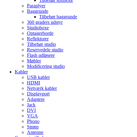
Tilbehør softboxe
Paraplyer
Baggrunde
Tilbehør baggrunde
360 graders udstyr
Studioboxe
Optagerborde
Reflektorer
Tilbehør studio
Reservedele studio
Flash udløsere
Møbler
Modificering studio
Kabler
USB kabler
HDMI
Netværk kabler
Displayport
Adaptere
Jack
DVI
VGA
Phono
Strøm
Antenne