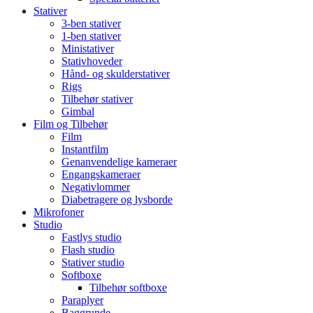
Stativer
3-ben stativer
1-ben stativer
Ministativer
Stativhoveder
Hånd- og skulderstativer
Rigs
Tilbehør stativer
Gimbal
Film og Tilbehør
Film
Instantfilm
Genanvendelige kameraer
Engangskameraer
Negativlommer
Diabetragere og lysborde
Mikrofoner
Studio
Fastlys studio
Flash studio
Stativer studio
Softboxe
Tilbehør softboxe
Paraplyer
Baggrunde