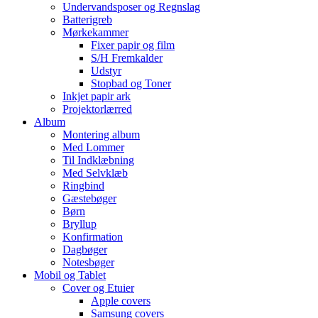
Undervandsposer og Regnslag
Batterigreb
Mørkekammer
Fixer papir og film
S/H Fremkalder
Udstyr
Stopbad og Toner
Inkjet papir ark
Projektorlærred
Album
Montering album
Med Lommer
Til Indklæbning
Med Selvklæb
Ringbind
Gæstebøger
Børn
Bryllup
Konfirmation
Dagbøger
Notesbøger
Mobil og Tablet
Cover og Etuier
Apple covers
Samsung covers