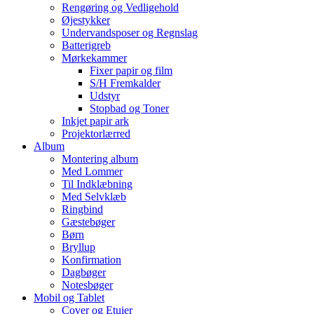
Rengøring og Vedligehold
Øjestykker
Undervandsposer og Regnslag
Batterigreb
Mørkekammer
Fixer papir og film
S/H Fremkalder
Udstyr
Stopbad og Toner
Inkjet papir ark
Projektorlærred
Album
Montering album
Med Lommer
Til Indklæbning
Med Selvklæb
Ringbind
Gæstebøger
Børn
Bryllup
Konfirmation
Dagbøger
Notesbøger
Mobil og Tablet
Cover og Etuier