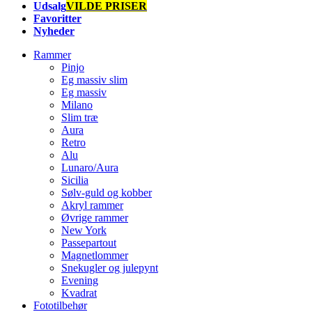
Udsalg
VILDE PRISER
Favoritter
Nyheder
Rammer
Pinjo
Eg massiv slim
Eg massiv
Milano
Slim træ
Aura
Retro
Alu
Lunaro/Aura
Sicilia
Sølv-guld og kobber
Akryl rammer
Øvrige rammer
New York
Passepartout
Magnetlommer
Snekugler og julepynt
Evening
Kvadrat
Fototilbehør