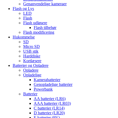
Genanvendelige kameraer
Flash og Lys
LED
Flash
Flash udløsere
Flash tilbehør
Flash modificering
Hukommelse
SD
Micro SD
USB stik
Harddiske
Kortlæsere
Batterier og Opladere
Opladere
Opladelige
Kamerabatterier
Genopladelige batterier
Powerbank
Batterier
AA batterier (LR6)
AAA batterier (LR03)
C batterier (LR14)
D batterier (LR20)
E batterier (9V)