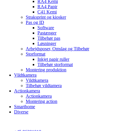
RA4 Kemi
RA4 Papir
C41 Kemi
Straksprint og kiosker
Pas og ID
Software
Pastænger
Tilbehør pas
Løsninger
Arbejdsposer, Omslag og Tilbehør
Storformat
Inkjet papir ruller
Tilbehør storformat
Montering produktion
Vildtkamera
Vildtkamera
Tilbehør vildtamera
Actionkamera
Actionkamera
Montering action
Smarthome
Diverse