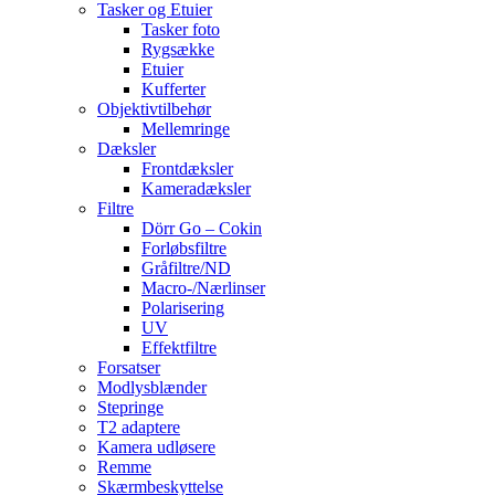
Tasker og Etuier
Tasker foto
Rygsække
Etuier
Kufferter
Objektivtilbehør
Mellemringe
Dæksler
Frontdæksler
Kameradæksler
Filtre
Dörr Go – Cokin
Forløbsfiltre
Gråfiltre/ND
Macro-/Nærlinser
Polarisering
UV
Effektfiltre
Forsatser
Modlysblænder
Stepringe
T2 adaptere
Kamera udløsere
Remme
Skærmbeskyttelse