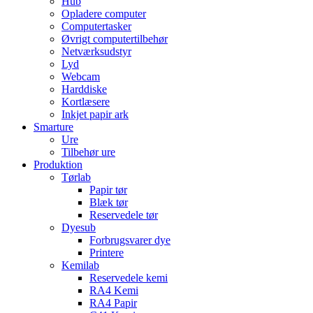
Hub
Opladere computer
Computertasker
Øvrigt computertilbehør
Netværksudstyr
Lyd
Webcam
Harddiske
Kortlæsere
Inkjet papir ark
Smarture
Ure
Tilbehør ure
Produktion
Tørlab
Papir tør
Blæk tør
Reservedele tør
Dyesub
Forbrugsvarer dye
Printere
Kemilab
Reservedele kemi
RA4 Kemi
RA4 Papir