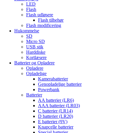
LED
Flash
Flash udløsere
Flash tilbehør
Flash modificering
Hukommelse
SD
Micro SD
USB stik
Harddiske
Kortlæsere
Batterier og Opladere
Opladere
Opladelige
Kamerabatterier
Genopladelige batterier
Powerbank
Batterier
AA batterier (LR6)
AAA batterier (LR03)
C batterier (LR14)
D batterier (LR20)
E batterier (9V)
Knapcelle batterier
Special batterier