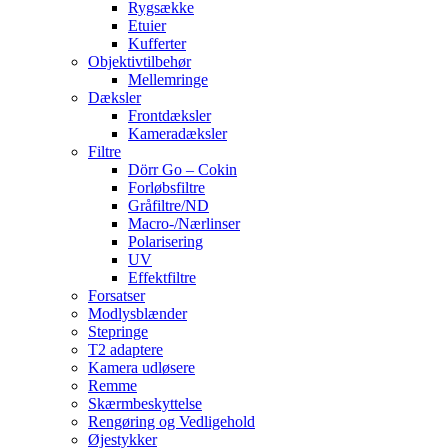
Rygsække
Etuier
Kufferter
Objektivtilbehør
Mellemringe
Dæksler
Frontdæksler
Kameradæksler
Filtre
Dörr Go – Cokin
Forløbsfiltre
Gråfiltre/ND
Macro-/Nærlinser
Polarisering
UV
Effektfiltre
Forsatser
Modlysblænder
Stepringe
T2 adaptere
Kamera udløsere
Remme
Skærmbeskyttelse
Rengøring og Vedligehold
Øjestykker