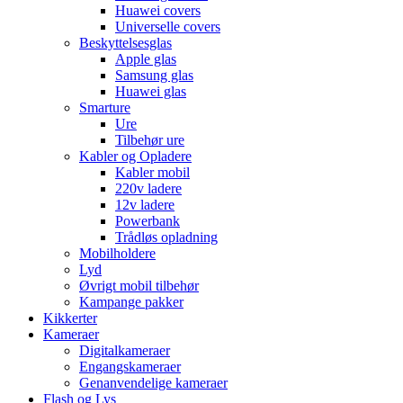
Huawei covers
Universelle covers
Beskyttelsesglas
Apple glas
Samsung glas
Huawei glas
Smarture
Ure
Tilbehør ure
Kabler og Opladere
Kabler mobil
220v ladere
12v ladere
Powerbank
Trådløs opladning
Mobilholdere
Lyd
Øvrigt mobil tilbehør
Kampange pakker
Kikkerter
Kameraer
Digitalkameraer
Engangskameraer
Genanvendelige kameraer
Flash og Lys