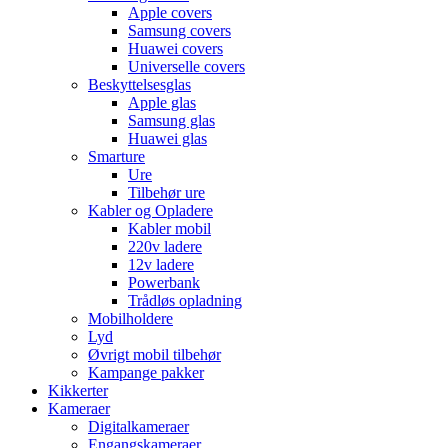
Apple covers
Samsung covers
Huawei covers
Universelle covers
Beskyttelsesglas
Apple glas
Samsung glas
Huawei glas
Smarture
Ure
Tilbehør ure
Kabler og Opladere
Kabler mobil
220v ladere
12v ladere
Powerbank
Trådløs opladning
Mobilholdere
Lyd
Øvrigt mobil tilbehør
Kampange pakker
Kikkerter
Kameraer
Digitalkameraer
Engangskameraer