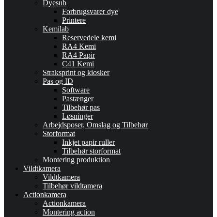
Dyesub
Forbrugsvarer dye
Printere
Kemilab
Reservedele kemi
RA4 Kemi
RA4 Papir
C41 Kemi
Straksprint og kiosker
Pas og ID
Software
Pastænger
Tilbehør pas
Løsninger
Arbejdsposer, Omslag og Tilbehør
Storformat
Inkjet papir ruller
Tilbehør storformat
Montering produktion
Vildtkamera
Vildtkamera
Tilbehør vildtamera
Actionkamera
Actionkamera
Montering action