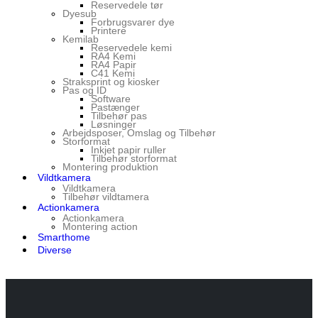
Reservedele tør
Dyesub
Forbrugsvarer dye
Printere
Kemilab
Reservedele kemi
RA4 Kemi
RA4 Papir
C41 Kemi
Straksprint og kiosker
Pas og ID
Software
Pastænger
Tilbehør pas
Løsninger
Arbejdsposer, Omslag og Tilbehør
Storformat
Inkjet papir ruller
Tilbehør storformat
Montering produktion
Vildtkamera
Vildtkamera
Tilbehør vildtamera
Actionkamera
Actionkamera
Montering action
Smarthome
Diverse