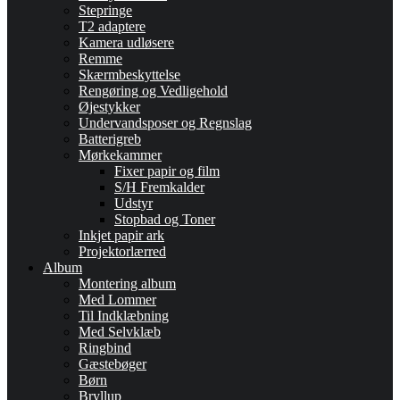
Stepringe
T2 adaptere
Kamera udløsere
Remme
Skærmbeskyttelse
Rengøring og Vedligehold
Øjestykker
Undervandsposer og Regnslag
Batterigreb
Mørkekammer
Fixer papir og film
S/H Fremkalder
Udstyr
Stopbad og Toner
Inkjet papir ark
Projektorlærred
Album
Montering album
Med Lommer
Til Indklæbning
Med Selvklæb
Ringbind
Gæstebøger
Børn
Bryllup