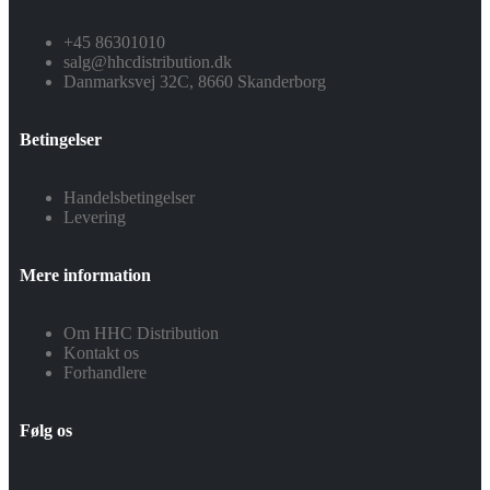
+45 86301010
salg@hhcdistribution.dk
Danmarksvej 32C, 8660 Skanderborg
Betingelser
Handelsbetingelser
Levering
Mere information
Om HHC Distribution
Kontakt os
Forhandlere
Følg os