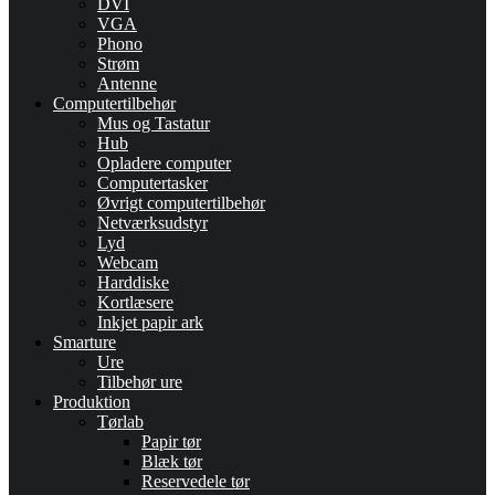
DVI
VGA
Phono
Strøm
Antenne
Computertilbehør
Mus og Tastatur
Hub
Opladere computer
Computertasker
Øvrigt computertilbehør
Netværksudstyr
Lyd
Webcam
Harddiske
Kortlæsere
Inkjet papir ark
Smarture
Ure
Tilbehør ure
Produktion
Tørlab
Papir tør
Blæk tør
Reservedele tør