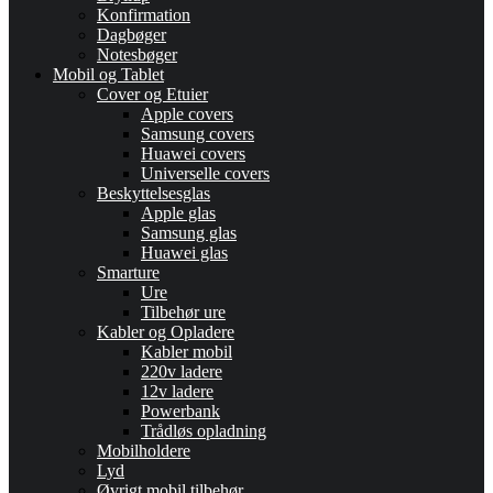
Konfirmation
Dagbøger
Notesbøger
Mobil og Tablet
Cover og Etuier
Apple covers
Samsung covers
Huawei covers
Universelle covers
Beskyttelsesglas
Apple glas
Samsung glas
Huawei glas
Smarture
Ure
Tilbehør ure
Kabler og Opladere
Kabler mobil
220v ladere
12v ladere
Powerbank
Trådløs opladning
Mobilholdere
Lyd
Øvrigt mobil tilbehør