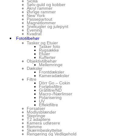
Sicilia
Sølv-guld og kobber
Akryl rammer
Øvrige rammer
New York
Passepartout
Magnetlommer
Snekugler og julepynt
Evening
Kvadrat
Fototilbehør
Tasker og Etuier
Tasker foto
Rygsække
Etuier
Kufferter
Objektivtilbehør
Mellemringe
Dæksler
Frontdæksler
Kameradæksler
Filtre
Dörr Go – Cokin
Forløbsfiltre
Gråfiltre/ND
Macro-/Nærlinser
Polarisering
UV
Effektfiltre
Forsatser
Modlysblænder
Stepringe
T2 adaptere
Kamera udløsere
Remme
Skærmbeskyttelse
Rengøring og Vedligehold