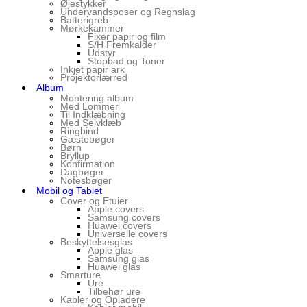
Øjestykker
Undervandsposer og Regnslag
Batterigreb
Mørkekammer
Fixer papir og film
S/H Fremkalder
Udstyr
Stopbad og Toner
Inkjet papir ark
Projektorlærred
Album
Montering album
Med Lommer
Til Indklæbning
Med Selvklæb
Ringbind
Gæstebøger
Børn
Bryllup
Konfirmation
Dagbøger
Notesbøger
Mobil og Tablet
Cover og Etuier
Apple covers
Samsung covers
Huawei covers
Universelle covers
Beskyttelsesglas
Apple glas
Samsung glas
Huawei glas
Smarture
Ure
Tilbehør ure
Kabler og Opladere