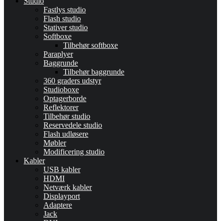
Studio
Fastlys studio
Flash studio
Stativer studio
Softboxe
Tilbehør softboxe
Paraplyer
Baggrunde
Tilbehør baggrunde
360 graders udstyr
Studioboxe
Optagerborde
Reflektorer
Tilbehør studio
Reservedele studio
Flash udløsere
Møbler
Modificering studio
Kabler
USB kabler
HDMI
Netværk kabler
Displayport
Adaptere
Jack