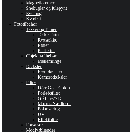
Magnetlommer
Snekugler og julepynt
Evening
Kvadrat
Fototilbehør
Tasker og Etuier
Tasker foto
Rygsække
Etuier
Kufferter
Objektivtilbehør
Mellemringe
Dæksler
Frontdæksler
Kameradæksler
Filtre
Dörr Go – Cokin
Forløbsfiltre
Gråfiltre/ND
Macro-/Nærlinser
Polarisering
UV
Effektfiltre
Forsatser
Modlysblænder