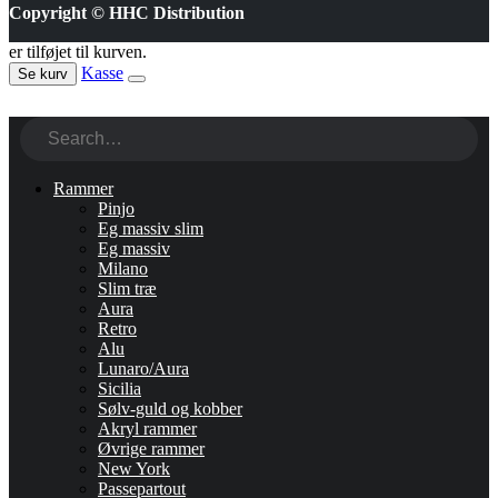
Copyright © HHC Distribution
er tilføjet til kurven.
Kasse
Se kurv
Rammer
Pinjo
Eg massiv slim
Eg massiv
Milano
Slim træ
Aura
Retro
Alu
Lunaro/Aura
Sicilia
Sølv-guld og kobber
Akryl rammer
Øvrige rammer
New York
Passepartout