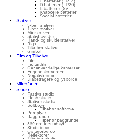
C batterier (LR14)
D batterier (LR20)
E batterier (9V)
Knapcelle batterier
Special batterier
Stativer
3-ben stativer
1-ben stativer
Ministativer
Stativhoveder
Hånd- og skulderstativer
Rigs
Tilbehør stativer
Gimbal
Film og Tilbehør
Film
Instantfilm
Genanvendelige kameraer
Engangskameraer
Negativlommer
Diabetragere og lysborde
Mikrofoner
Studio
Fastlys studio
Flash studio
Stativer studio
Softboxe
Tilbehør softboxe
Paraplyer
Baggrunde
Tilbehør baggrunde
360 graders udstyr
Studioboxe
Optagerborde
Reflektorer
Tilbehør studio