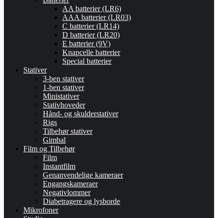
AA batterier (LR6)
AAA batterier (LR03)
C batterier (LR14)
D batterier (LR20)
E batterier (9V)
Knapcelle batterier
Special batterier
Stativer
3-ben stativer
1-ben stativer
Ministativer
Stativhoveder
Hånd- og skulderstativer
Rigs
Tilbehør stativer
Gimbal
Film og Tilbehør
Film
Instantfilm
Genanvendelige kameraer
Engangskameraer
Negativlommer
Diabetragere og lysborde
Mikrofoner