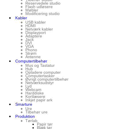
Reservedele studio
Flash udløsere
Møbler
Modificering studio
Kabler
USB kabler
HDMI
Netværk kabler
Displayport
Adaptere
Jack
DVI
VGA
Phono
Strøm
Antenne
Computertilbehør
Mus og Tastatur
Hub
Opladere computer
Computertasker
Øvrigt computertilbehør
Netværksudstyr
Lyd
Webcam
Harddiske
Kortlæsere
Inkjet papir ark
Smarture
Ure
Tilbehør ure
Produktion
Tørlab
Papir tør
Blæk tør