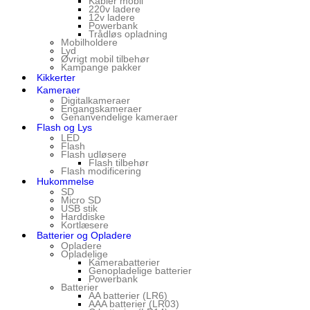
Kabler mobil
220v ladere
12v ladere
Powerbank
Trådløs opladning
Mobilholdere
Lyd
Øvrigt mobil tilbehør
Kampange pakker
Kikkerter
Kameraer
Digitalkameraer
Engangskameraer
Genanvendelige kameraer
Flash og Lys
LED
Flash
Flash udløsere
Flash tilbehør
Flash modificering
Hukommelse
SD
Micro SD
USB stik
Harddiske
Kortlæsere
Batterier og Opladere
Opladere
Opladelige
Kamerabatterier
Genopladelige batterier
Powerbank
Batterier
AA batterier (LR6)
AAA batterier (LR03)