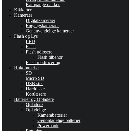
Kampange pakker
Kikkerter
Kameraer
Digitalkameraer
Engangskameraer
Genanvendelige kameraer
Flash og Lys
LED
Flash
Flash udløsere
Flash tilbehør
Flash modificering
Hukommelse
SD
Micro SD
USB stik
Harddiske
Kortlæsere
Batterier og Opladere
Opladere
Opladelige
Kamerabatterier
Genopladelige batterier
Powerbank
Batterier