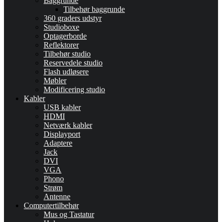
Baggrunde
Tilbehør baggrunde
360 graders udstyr
Studioboxe
Optagerborde
Reflektorer
Tilbehør studio
Reservedele studio
Flash udløsere
Møbler
Modificering studio
Kabler
USB kabler
HDMI
Netværk kabler
Displayport
Adaptere
Jack
DVI
VGA
Phono
Strøm
Antenne
Computertilbehør
Mus og Tastatur