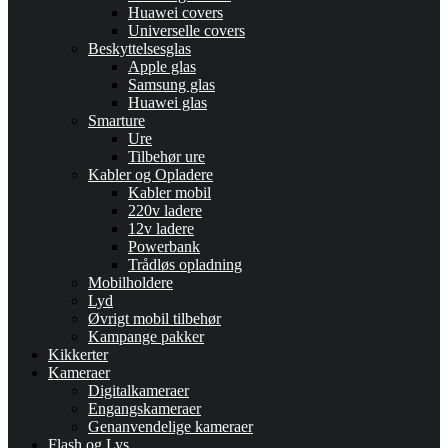
Huawei covers
Universelle covers
Beskyttelsesglas
Apple glas
Samsung glas
Huawei glas
Smarture
Ure
Tilbehør ure
Kabler og Opladere
Kabler mobil
220v ladere
12v ladere
Powerbank
Trådløs opladning
Mobilholdere
Lyd
Øvrigt mobil tilbehør
Kampange pakker
Kikkerter
Kameraer
Digitalkameraer
Engangskameraer
Genanvendelige kameraer
Flash og Lys