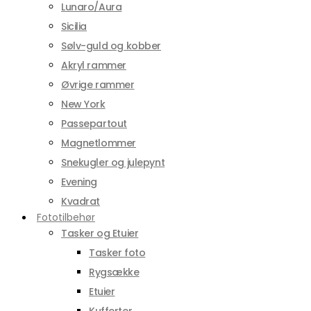
Lunaro/Aura
Sicilia
Sølv-guld og kobber
Akryl rammer
Øvrige rammer
New York
Passepartout
Magnetlommer
Snekugler og julepynt
Evening
Kvadrat
Fototilbehør
Tasker og Etuier
Tasker foto
Rygsække
Etuier