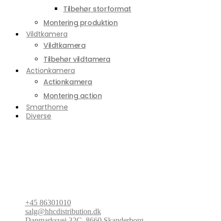
Tilbehør storformat
Montering produktion
Vildtkamera
Vildtkamera
Tilbehør vildtamera
Actionkamera
Actionkamera
Montering action
Smarthome
Diverse
+45 86301010
salg@hhcdistribution.dk
Danmarksvej 32C, 8660 Skanderborg