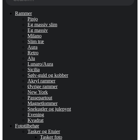
Rammer
Pinjo
Eg massiv slim
Eg massiv
Milano
Slim træ
Aura
Retro
Alu
Lunaro/Aura
Sicilia
Sølv-guld og kobber
Akryl rammer
Øvrige rammer
New York
Passepartout
Magnetlommer
Snekugler og julepynt
Evening
Kvadrat
Fototilbehør
Tasker og Etuier
Tasker foto