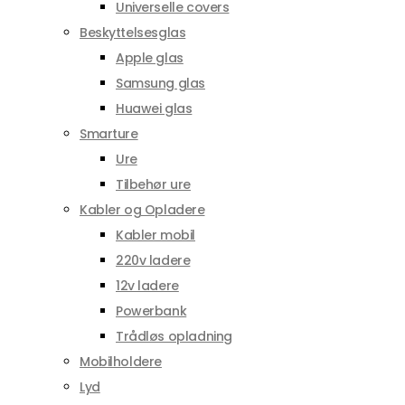
Universelle covers
Beskyttelsesglas
Apple glas
Samsung glas
Huawei glas
Smarture
Ure
Tilbehør ure
Kabler og Opladere
Kabler mobil
220v ladere
12v ladere
Powerbank
Trådløs opladning
Mobilholdere
Lyd