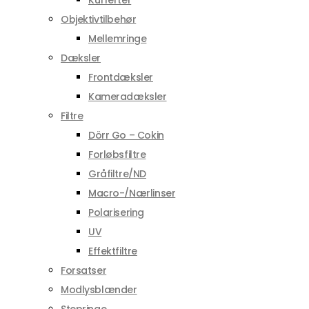
Kufferter
Objektivtilbehør
Mellemringe
Dæksler
Frontdæksler
Kameradæksler
Filtre
Dörr Go – Cokin
Forløbsfiltre
Gråfiltre/ND
Macro-/Nærlinser
Polarisering
UV
Effektfiltre
Forsatser
Modlysblænder