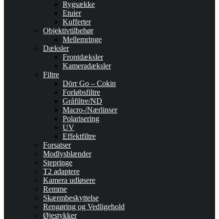
Rygsække
Etuier
Kufferter
Objektivtilbehør
Mellemringe
Dæksler
Frontdæksler
Kameradæksler
Filtre
Dörr Go – Cokin
Forløbsfiltre
Gråfiltre/ND
Macro-/Nærlinser
Polarisering
UV
Effektfiltre
Forsatser
Modlysblænder
Stepringe
T2 adaptere
Kamera udløsere
Remme
Skærmbeskyttelse
Rengøring og Vedligehold
Øjestykker