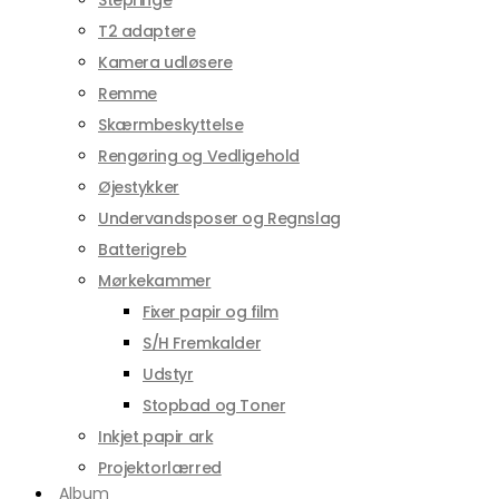
Stepringe
T2 adaptere
Kamera udløsere
Remme
Skærmbeskyttelse
Rengøring og Vedligehold
Øjestykker
Undervandsposer og Regnslag
Batterigreb
Mørkekammer
Fixer papir og film
S/H Fremkalder
Udstyr
Stopbad og Toner
Inkjet papir ark
Projektorlærred
Album