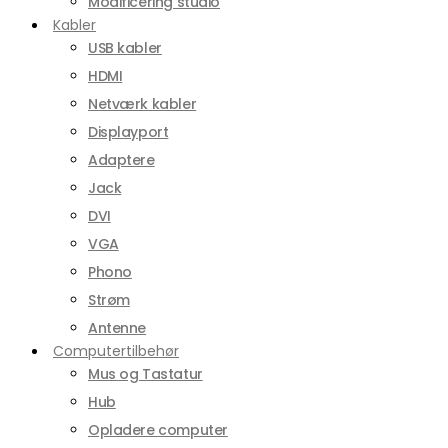
Modificering studio
Kabler
USB kabler
HDMI
Netværk kabler
Displayport
Adaptere
Jack
DVI
VGA
Phono
Strøm
Antenne
Computertilbehør
Mus og Tastatur
Hub
Opladere computer