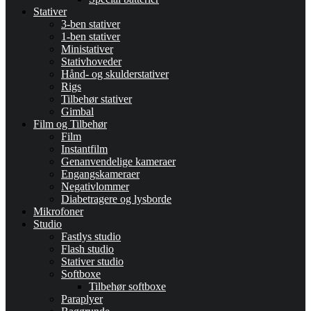
Stativer
3-ben stativer
1-ben stativer
Ministativer
Stativhoveder
Hånd- og skulderstativer
Rigs
Tilbehør stativer
Gimbal
Film og Tilbehør
Film
Instantfilm
Genanvendelige kameraer
Engangskameraer
Negativlommer
Diabetragere og lysborde
Mikrofoner
Studio
Fastlys studio
Flash studio
Stativer studio
Softboxe
Tilbehør softboxe
Paraplyer