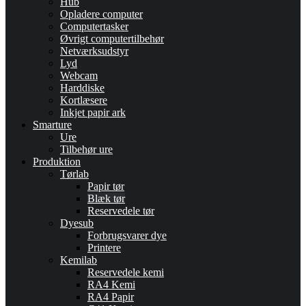
Hub
Opladere computer
Computertasker
Øvrigt computertilbehør
Netværksudstyr
Lyd
Webcam
Harddiske
Kortlæsere
Inkjet papir ark
Smarture
Ure
Tilbehør ure
Produktion
Tørlab
Papir tør
Blæk tør
Reservedele tør
Dyesub
Forbrugsvarer dye
Printere
Kemilab
Reservedele kemi
RA4 Kemi
RA4 Papir