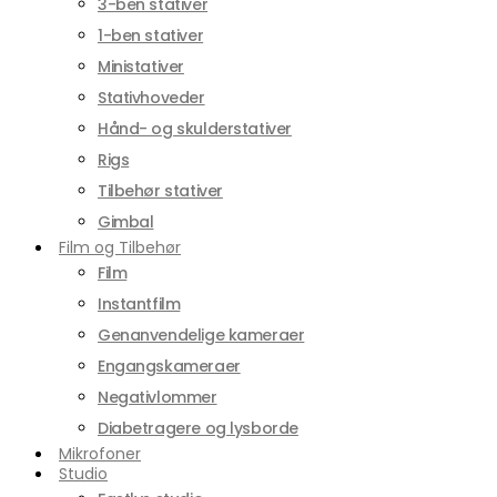
3-ben stativer
1-ben stativer
Ministativer
Stativhoveder
Hånd- og skulderstativer
Rigs
Tilbehør stativer
Gimbal
Film og Tilbehør
Film
Instantfilm
Genanvendelige kameraer
Engangskameraer
Negativlommer
Diabetragere og lysborde
Mikrofoner
Studio