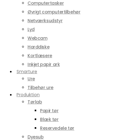
Computertasker
Øvrigt computertilbehør
Netværksudstyr
Lyd
Webcam
Harddiske
Kortlæsere
Inkjet papir ark
Smarture
Ure
Tilbehør ure
Produktion
Tørlab
Papir tør
Blæk tør
Reservedele tør
Dyesub