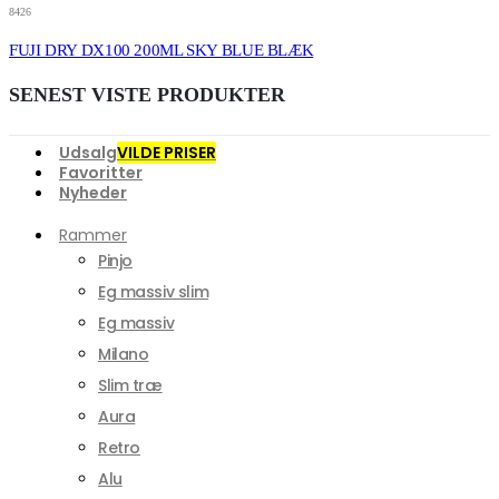
8426
FUJI DRY DX100 200ML SKY BLUE BLÆK
SENEST VISTE PRODUKTER
Udsalg
VILDE PRISER
Favoritter
Nyheder
Rammer
Pinjo
Eg massiv slim
Eg massiv
Milano
Slim træ
Aura
Retro
Alu