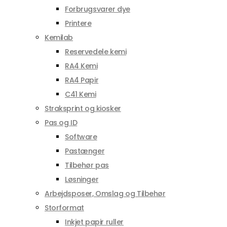
Forbrugsvarer dye
Printere
Kemilab
Reservedele kemi
RA4 Kemi
RA4 Papir
C41 Kemi
Straksprint og kiosker
Pas og ID
Software
Pastænger
Tilbehør pas
Løsninger
Arbejdsposer, Omslag og Tilbehør
Storformat
Inkjet papir ruller