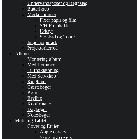
Undervandsposer og Regnslag
Batterigreb
Mørkekammer
Fixer papir og film
S/H Fremkalder
Udstyr
Stopbad og Toner
Inkjet papir ark
Projektorlærred
Album
Montering album
Med Lommer
Til Indklæbning
Med Selvklæb
Ringbind
Gæstebøger
Børn
Bryllup
Konfirmation
Dagbøger
Notesbøger
Mobil og Tablet
Cover og Etuier
Apple covers
Samsung covers