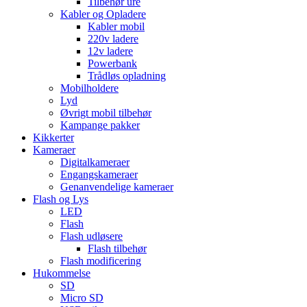
Tilbehør ure
Kabler og Opladere
Kabler mobil
220v ladere
12v ladere
Powerbank
Trådløs opladning
Mobilholdere
Lyd
Øvrigt mobil tilbehør
Kampange pakker
Kikkerter
Kameraer
Digitalkameraer
Engangskameraer
Genanvendelige kameraer
Flash og Lys
LED
Flash
Flash udløsere
Flash tilbehør
Flash modificering
Hukommelse
SD
Micro SD