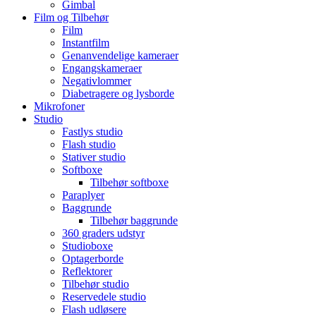
Gimbal
Film og Tilbehør
Film
Instantfilm
Genanvendelige kameraer
Engangskameraer
Negativlommer
Diabetragere og lysborde
Mikrofoner
Studio
Fastlys studio
Flash studio
Stativer studio
Softboxe
Tilbehør softboxe
Paraplyer
Baggrunde
Tilbehør baggrunde
360 graders udstyr
Studioboxe
Optagerborde
Reflektorer
Tilbehør studio
Reservedele studio
Flash udløsere