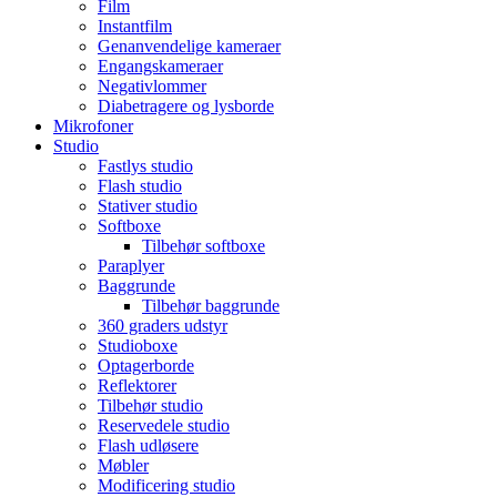
Film
Instantfilm
Genanvendelige kameraer
Engangskameraer
Negativlommer
Diabetragere og lysborde
Mikrofoner
Studio
Fastlys studio
Flash studio
Stativer studio
Softboxe
Tilbehør softboxe
Paraplyer
Baggrunde
Tilbehør baggrunde
360 graders udstyr
Studioboxe
Optagerborde
Reflektorer
Tilbehør studio
Reservedele studio
Flash udløsere
Møbler
Modificering studio