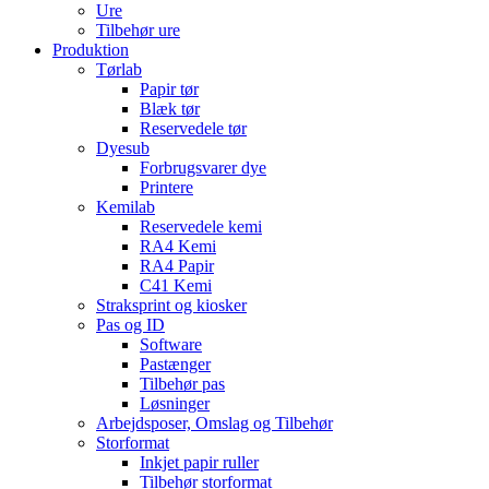
Ure
Tilbehør ure
Produktion
Tørlab
Papir tør
Blæk tør
Reservedele tør
Dyesub
Forbrugsvarer dye
Printere
Kemilab
Reservedele kemi
RA4 Kemi
RA4 Papir
C41 Kemi
Straksprint og kiosker
Pas og ID
Software
Pastænger
Tilbehør pas
Løsninger
Arbejdsposer, Omslag og Tilbehør
Storformat
Inkjet papir ruller
Tilbehør storformat