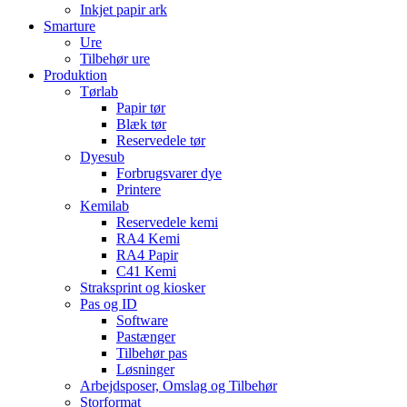
Inkjet papir ark
Smarture
Ure
Tilbehør ure
Produktion
Tørlab
Papir tør
Blæk tør
Reservedele tør
Dyesub
Forbrugsvarer dye
Printere
Kemilab
Reservedele kemi
RA4 Kemi
RA4 Papir
C41 Kemi
Straksprint og kiosker
Pas og ID
Software
Pastænger
Tilbehør pas
Løsninger
Arbejdsposer, Omslag og Tilbehør
Storformat