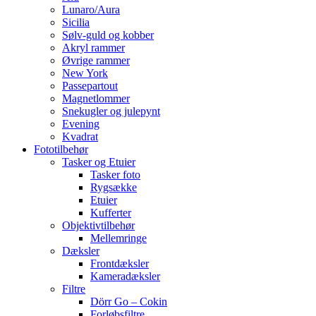
Lunaro/Aura
Sicilia
Sølv-guld og kobber
Akryl rammer
Øvrige rammer
New York
Passepartout
Magnetlommer
Snekugler og julepynt
Evening
Kvadrat
Fototilbehør
Tasker og Etuier
Tasker foto
Rygsække
Etuier
Kufferter
Objektivtilbehør
Mellemringe
Dæksler
Frontdæksler
Kameradæksler
Filtre
Dörr Go – Cokin
Forløbsfiltre