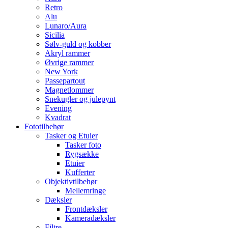
Retro
Alu
Lunaro/Aura
Sicilia
Sølv-guld og kobber
Akryl rammer
Øvrige rammer
New York
Passepartout
Magnetlommer
Snekugler og julepynt
Evening
Kvadrat
Fototilbehør
Tasker og Etuier
Tasker foto
Rygsække
Etuier
Kufferter
Objektivtilbehør
Mellemringe
Dæksler
Frontdæksler
Kameradæksler
Filtre