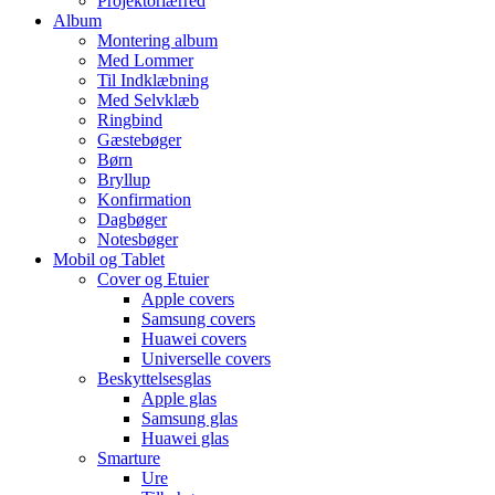
Projektorlærred
Album
Montering album
Med Lommer
Til Indklæbning
Med Selvklæb
Ringbind
Gæstebøger
Børn
Bryllup
Konfirmation
Dagbøger
Notesbøger
Mobil og Tablet
Cover og Etuier
Apple covers
Samsung covers
Huawei covers
Universelle covers
Beskyttelsesglas
Apple glas
Samsung glas
Huawei glas
Smarture
Ure