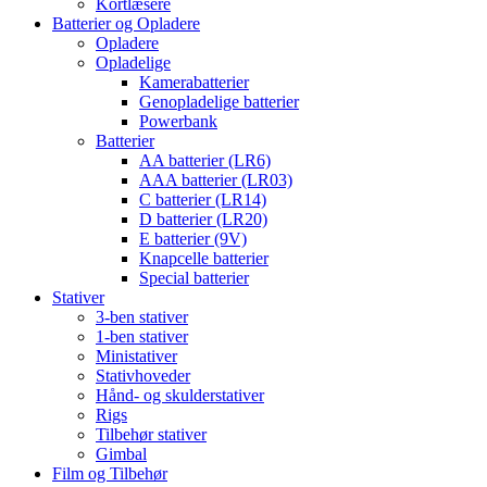
Kortlæsere
Batterier og Opladere
Opladere
Opladelige
Kamerabatterier
Genopladelige batterier
Powerbank
Batterier
AA batterier (LR6)
AAA batterier (LR03)
C batterier (LR14)
D batterier (LR20)
E batterier (9V)
Knapcelle batterier
Special batterier
Stativer
3-ben stativer
1-ben stativer
Ministativer
Stativhoveder
Hånd- og skulderstativer
Rigs
Tilbehør stativer
Gimbal
Film og Tilbehør