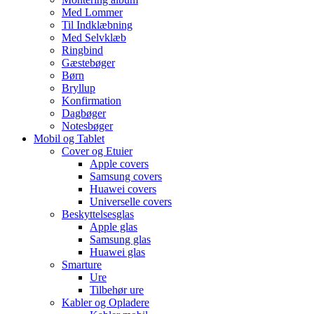
Med Lommer
Til Indklæbning
Med Selvklæb
Ringbind
Gæstebøger
Børn
Bryllup
Konfirmation
Dagbøger
Notesbøger
Mobil og Tablet
Cover og Etuier
Apple covers
Samsung covers
Huawei covers
Universelle covers
Beskyttelsesglas
Apple glas
Samsung glas
Huawei glas
Smarture
Ure
Tilbehør ure
Kabler og Opladere