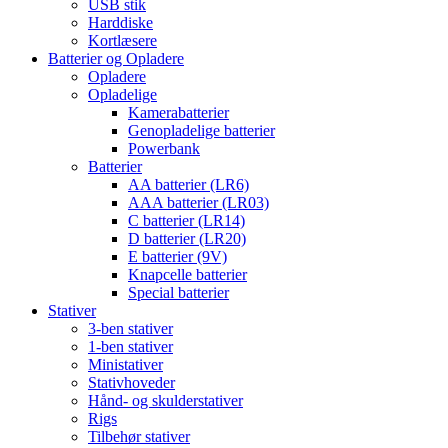
USB stik
Harddiske
Kortlæsere
Batterier og Opladere
Opladere
Opladelige
Kamerabatterier
Genopladelige batterier
Powerbank
Batterier
AA batterier (LR6)
AAA batterier (LR03)
C batterier (LR14)
D batterier (LR20)
E batterier (9V)
Knapcelle batterier
Special batterier
Stativer
3-ben stativer
1-ben stativer
Ministativer
Stativhoveder
Hånd- og skulderstativer
Rigs
Tilbehør stativer