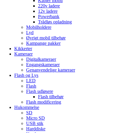
Kabler mobil
220v ladere
12v ladere
Powerbank
Trådløs opladning
Mobilholdere
Lyd
Øvrigt mobil tilbehør
Kampange pakker
Kikkerter
Kameraer
Digitalkameraer
Engangskameraer
Genanvendelige kameraer
Flash og Lys
LED
Flash
Flash udløsere
Flash tilbehør
Flash modificering
Hukommelse
SD
Micro SD
USB stik
Harddiske