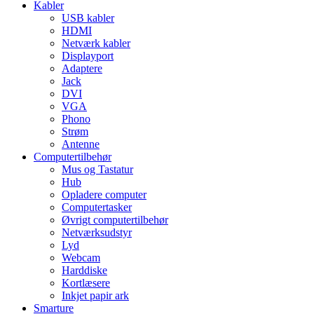
Kabler
USB kabler
HDMI
Netværk kabler
Displayport
Adaptere
Jack
DVI
VGA
Phono
Strøm
Antenne
Computertilbehør
Mus og Tastatur
Hub
Opladere computer
Computertasker
Øvrigt computertilbehør
Netværksudstyr
Lyd
Webcam
Harddiske
Kortlæsere
Inkjet papir ark
Smarture