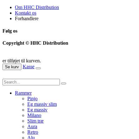
Om HHC Distribution
Kontakt os
Forhandlere
Følg os
Copyright © HHC Distribution
er tilføjet til kurven.
Kasse
Se kurv
Rammer
Pinjo
Eg massiv slim
Eg massiv
Milano
Slim træ
Aura
Retro
Alu