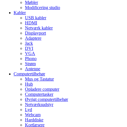
Møbler
Modificering studio
Kabler
USB kabler
HDMI
Netværk kabler
Displayport
Adaptere
Jack
DVI
VGA
Phono
Strøm
Antenne
Computertilbehør
Mus og Tastatur
Hub
Opladere computer
Computertasker
Øvrigt computertilbehør
Netværksudstyr
Lyd
Webcam
Harddiske
Kortlæsere