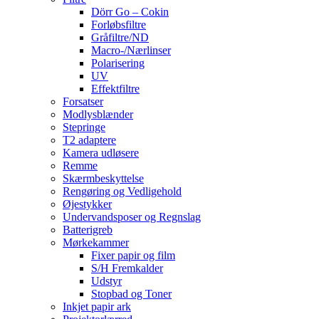
Dörr Go – Cokin
Forløbsfiltre
Gråfiltre/ND
Macro-/Nærlinser
Polarisering
UV
Effektfiltre
Forsatser
Modlysblænder
Stepringe
T2 adaptere
Kamera udløsere
Remme
Skærmbeskyttelse
Rengøring og Vedligehold
Øjestykker
Undervandsposer og Regnslag
Batterigreb
Mørkekammer
Fixer papir og film
S/H Fremkalder
Udstyr
Stopbad og Toner
Inkjet papir ark