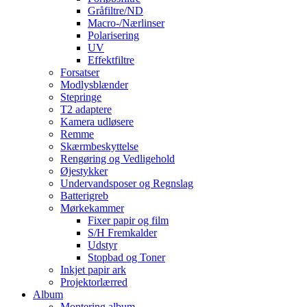
Gråfiltre/ND
Macro-/Nærlinser
Polarisering
UV
Effektfiltre
Forsatser
Modlysblænder
Stepringe
T2 adaptere
Kamera udløsere
Remme
Skærmbeskyttelse
Rengøring og Vedligehold
Øjestykker
Undervandsposer og Regnslag
Batterigreb
Mørkekammer
Fixer papir og film
S/H Fremkalder
Udstyr
Stopbad og Toner
Inkjet papir ark
Projektorlærred
Album
Montering album