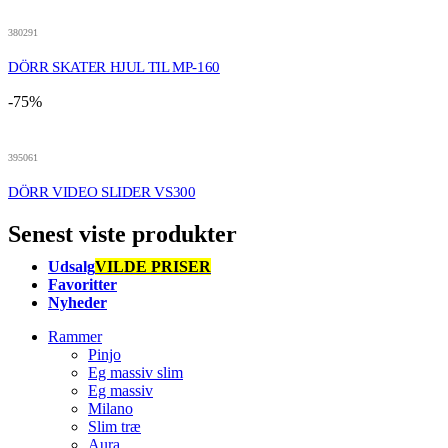
380291
DÖRR SKATER HJUL TIL MP-160
-75%
395061
DÖRR VIDEO SLIDER VS300
Senest viste produkter
Udsalg
VILDE PRISER
Favoritter
Nyheder
Rammer
Pinjo
Eg massiv slim
Eg massiv
Milano
Slim træ
Aura