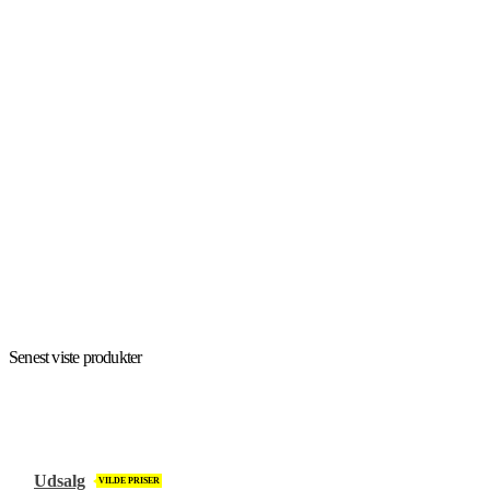
1
Senest viste produkter
Udsalg
VILDE PRISER