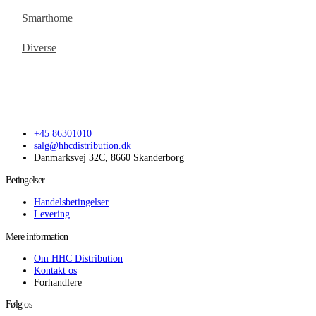
Smarthome
Diverse
+45 86301010
salg@hhcdistribution.dk
Danmarksvej 32C, 8660 Skanderborg
Betingelser
Handelsbetingelser
Levering
Mere information
Om HHC Distribution
Kontakt os
Forhandlere
Følg os