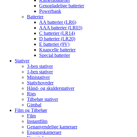
Kamerabatterier
Genopladelige batterier
Powerbank
Batterier
AA batterier (LR6)
AAA batterier (LR03)
C batterier (LR14)
D batterier (LR20)
E batterier (9V)
Knapcelle batterier
Special batterier
Stativer
3-ben stativer
1-ben stativer
Ministativer
Stativhoveder
Hånd- og skulderstativer
Rigs
Tilbehør stativer
Gimbal
Film og Tilbehør
Film
Instantfilm
Genanvendelige kameraer
Engangskameraer