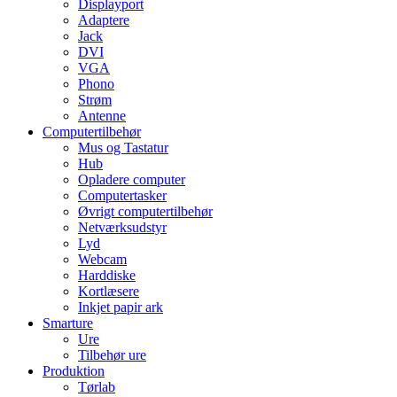
Displayport
Adaptere
Jack
DVI
VGA
Phono
Strøm
Antenne
Computertilbehør
Mus og Tastatur
Hub
Opladere computer
Computertasker
Øvrigt computertilbehør
Netværksudstyr
Lyd
Webcam
Harddiske
Kortlæsere
Inkjet papir ark
Smarture
Ure
Tilbehør ure
Produktion
Tørlab