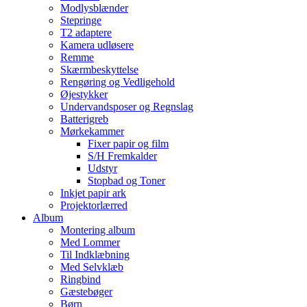
Modlysblænder
Stepringe
T2 adaptere
Kamera udløsere
Remme
Skærmbeskyttelse
Rengøring og Vedligehold
Øjestykker
Undervandsposer og Regnslag
Batterigreb
Mørkekammer
Fixer papir og film
S/H Fremkalder
Udstyr
Stopbad og Toner
Inkjet papir ark
Projektorlærred
Album
Montering album
Med Lommer
Til Indklæbning
Med Selvklæb
Ringbind
Gæstebøger
Børn