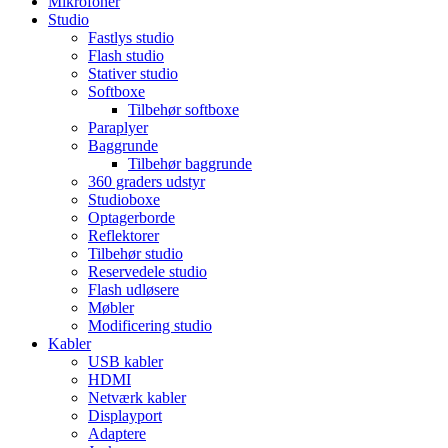
Mikrofoner
Studio
Fastlys studio
Flash studio
Stativer studio
Softboxe
Tilbehør softboxe
Paraplyer
Baggrunde
Tilbehør baggrunde
360 graders udstyr
Studioboxe
Optagerborde
Reflektorer
Tilbehør studio
Reservedele studio
Flash udløsere
Møbler
Modificering studio
Kabler
USB kabler
HDMI
Netværk kabler
Displayport
Adaptere