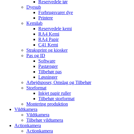
Reservedele tør
Dyesub
Forbrugsvarer dye
Printere
Kemilab
Reservedele kemi
RA4 Kemi
RA4 Papir
C41 Kemi
Straksprint og kiosker
Pas og ID
Software
Pastænger
Tilbehør pas
Løsninger
Arbejdsposer, Omslag og Tilbehør
Storformat
Inkjet papir ruller
Tilbehør storformat
Montering produktion
Vildtkamera
Vildtkamera
Tilbehør vildtamera
Actionkamera
Actionkamera