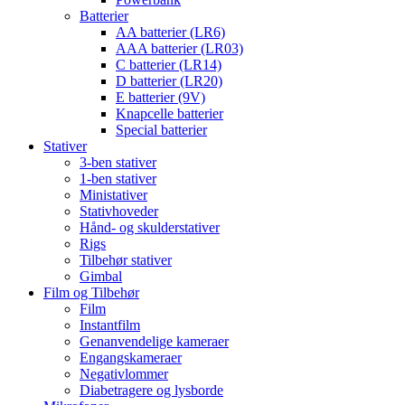
Batterier
AA batterier (LR6)
AAA batterier (LR03)
C batterier (LR14)
D batterier (LR20)
E batterier (9V)
Knapcelle batterier
Special batterier
Stativer
3-ben stativer
1-ben stativer
Ministativer
Stativhoveder
Hånd- og skulderstativer
Rigs
Tilbehør stativer
Gimbal
Film og Tilbehør
Film
Instantfilm
Genanvendelige kameraer
Engangskameraer
Negativlommer
Diabetragere og lysborde