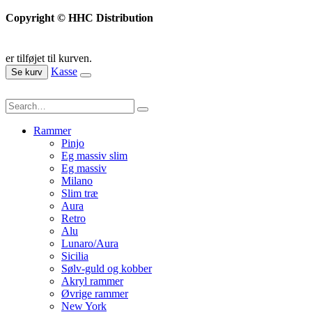
Copyright © HHC Distribution
er tilføjet til kurven.
Kasse
Se kurv
Rammer
Pinjo
Eg massiv slim
Eg massiv
Milano
Slim træ
Aura
Retro
Alu
Lunaro/Aura
Sicilia
Sølv-guld og kobber
Akryl rammer
Øvrige rammer
New York