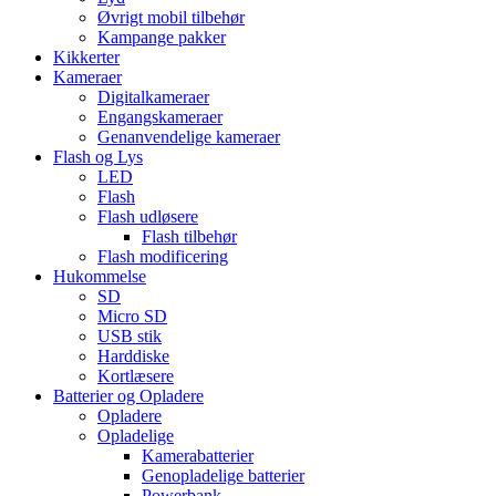
Øvrigt mobil tilbehør
Kampange pakker
Kikkerter
Kameraer
Digitalkameraer
Engangskameraer
Genanvendelige kameraer
Flash og Lys
LED
Flash
Flash udløsere
Flash tilbehør
Flash modificering
Hukommelse
SD
Micro SD
USB stik
Harddiske
Kortlæsere
Batterier og Opladere
Opladere
Opladelige
Kamerabatterier
Genopladelige batterier
Powerbank