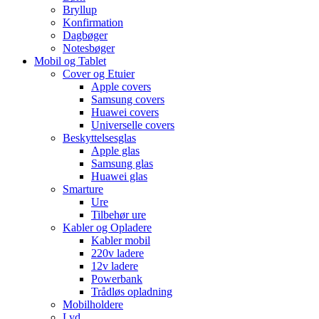
Bryllup
Konfirmation
Dagbøger
Notesbøger
Mobil og Tablet
Cover og Etuier
Apple covers
Samsung covers
Huawei covers
Universelle covers
Beskyttelsesglas
Apple glas
Samsung glas
Huawei glas
Smarture
Ure
Tilbehør ure
Kabler og Opladere
Kabler mobil
220v ladere
12v ladere
Powerbank
Trådløs opladning
Mobilholdere
Lyd