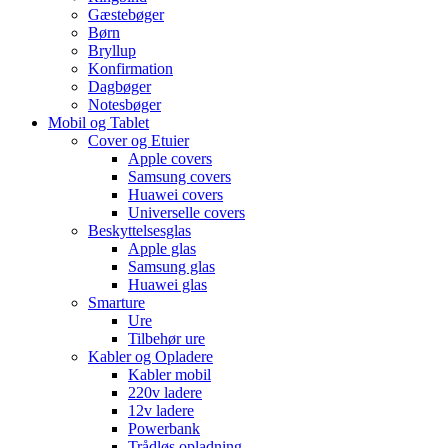
Gæstebøger
Børn
Bryllup
Konfirmation
Dagbøger
Notesbøger
Mobil og Tablet
Cover og Etuier
Apple covers
Samsung covers
Huawei covers
Universelle covers
Beskyttelsesglas
Apple glas
Samsung glas
Huawei glas
Smarture
Ure
Tilbehør ure
Kabler og Opladere
Kabler mobil
220v ladere
12v ladere
Powerbank
Trådløs opladning