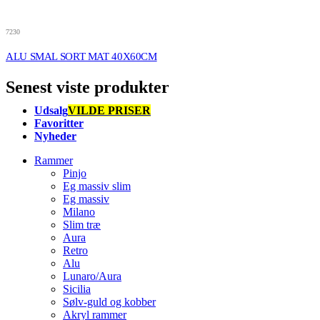
7230
ALU SMAL SORT MAT 40X60CM
Senest viste produkter
Udsalg
VILDE PRISER
Favoritter
Nyheder
Rammer
Pinjo
Eg massiv slim
Eg massiv
Milano
Slim træ
Aura
Retro
Alu
Lunaro/Aura
Sicilia
Sølv-guld og kobber
Akryl rammer