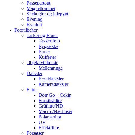
Passepartout
Magnetlommer
Snekugler og julepynt
Evening
Kvadrat
Fototilbehør
Tasker og Etuier
Tasker foto
Rygsække
Etuier
Kufferter
Objektivtilbehør
Mellemringe
Dæksler
Frontdæksler
Kameradæksler
Filtre
Dörr Go – Cokin
Forløbsfiltre
Gråfiltre/ND
Macro-/Nærlinser
Polarisering
UV
Effektfiltre
Forsatser