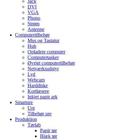
Jack
DVI
VGA
Phono
Strøm
Antenne
Computertilbehør
Mus og Tastatur
Hub
Opladere computer
Computertasker
Øvrigt computertilbehør
Netværksudstyr
Lyd
Webcam
Harddiske
Kortlæsere
Inkjet papir ark
Smarture
Ure
Tilbehør ure
Produktion
Tørlab
Papir tør
Blæk tør