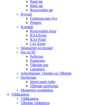
Papir tør
Blæk tør
Reservedele tør
Dyesub
Forbrugsvarer dye
Printere
Kemilab
Reservedele kemi
RA4 Kemi
RA4 Papir
C41 Kemi
Straksprint og kiosker
Pas og ID
Software
Pastænger
Tilbehør pas
Løsninger
Arbejdsposer, Omslag og Tilbehør
Storformat
Inkjet papir ruller
Tilbehør storformat
Montering produktion
Vildtkamera
Vildtkamera
Tilbehør vildtamera