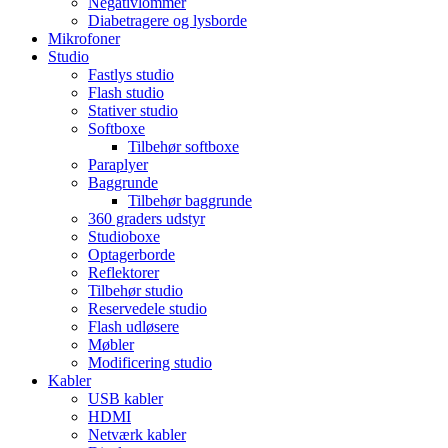
Negativlommer
Diabetragere og lysborde
Mikrofoner
Studio
Fastlys studio
Flash studio
Stativer studio
Softboxe
Tilbehør softboxe
Paraplyer
Baggrunde
Tilbehør baggrunde
360 graders udstyr
Studioboxe
Optagerborde
Reflektorer
Tilbehør studio
Reservedele studio
Flash udløsere
Møbler
Modificering studio
Kabler
USB kabler
HDMI
Netværk kabler