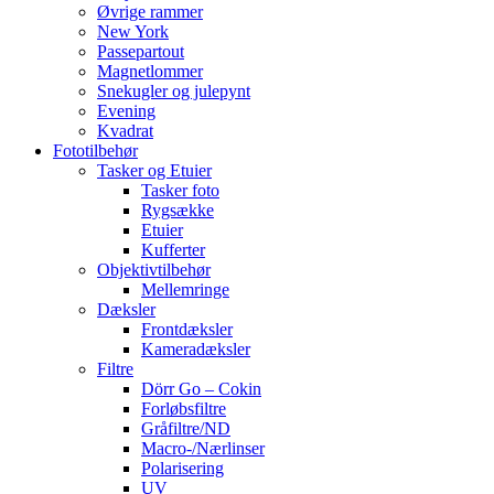
Øvrige rammer
New York
Passepartout
Magnetlommer
Snekugler og julepynt
Evening
Kvadrat
Fototilbehør
Tasker og Etuier
Tasker foto
Rygsække
Etuier
Kufferter
Objektivtilbehør
Mellemringe
Dæksler
Frontdæksler
Kameradæksler
Filtre
Dörr Go – Cokin
Forløbsfiltre
Gråfiltre/ND
Macro-/Nærlinser
Polarisering
UV