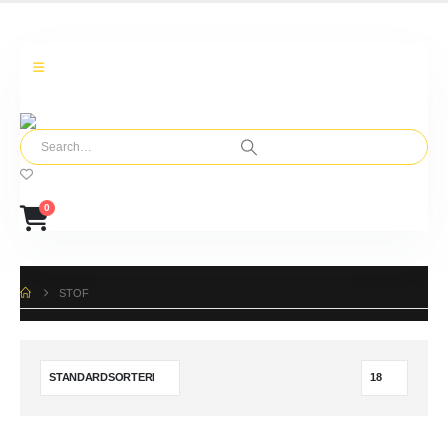
0
STOF